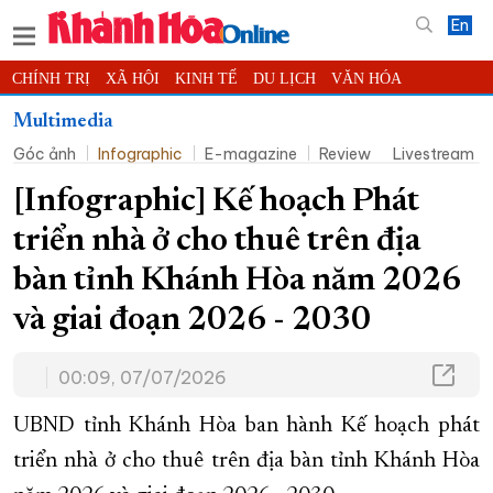
En
CHÍNH TRỊ
XÃ HỘI
KINH TẾ
DU LỊCH
VĂN HÓA
THỂ THAO
ĐỜI SỐNG
TIN ĐỊA PHƯƠNG
Multimedia
Góc ảnh
Infographic
E-magazine
Review
Livestream
KHOA HỌC - CÔNG NGHỆ
PHÁP LUẬT
BẠN ĐỌC
PHÓNG SỰ
THẾ GIỚI
MULTIMEDIA
VIDEO
ĐỌC BÁO ONLINE
[Infographic] Kế hoạch Phát
PODCAST
THÔNG TIN - QUẢNG CÁO
triển nhà ở cho thuê trên địa
QUY HOẠCH TỈNH KHÁNH HÒA
bàn tỉnh Khánh Hòa năm 2026
TRƯỜNG SA BIỂN ĐẢO QUÊ HƯƠNG
và giai đoạn 2026 - 2030
CHUNG TAY CẢI CÁCH HÀNH CHÍNH
00:09, 07/07/2026
XÂY DỰNG NÔNG THÔN MỚI
LỊCH CẮT ĐIỆN
TÀU - XE - MÁY BAY
UBND tỉnh Khánh Hòa ban hành Kế hoạch phát
KỶ NIỆM 370 NĂM XÂY DỰNG VÀ PHÁT TRIỂN TỈNH KHÁNH HÒA
triển nhà ở cho thuê trên địa bàn tỉnh Khánh Hòa
KHOẢNH KHẮC ĐẸP XỨ TRẦM