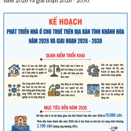
năm 2026 và giai đoạn 2026 - 2030.
XÂY DỰNG KHÁNH HÒA TRỞ THÀNH THÀNH PHỐ TRỰC THUỘC 
ĐẠI HỘI ĐẢNG CÁC CẤP
TRANG CHỦ
VỀ BÁO KHÁNH HÒA