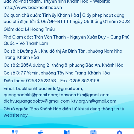
Báo và Phát thanh, Truyền hình Khánh Hòa - Website:
http://www.baokhanhhoa.vn
Cơ quan chủ quản: Tỉnh ủy Khánh Hòa | Giấy phép hoạt động
báo chí điện tử số: 06/GP-BTTTT ngày 06 tháng 01 năm 2023
Giám đốc: Lê Hoàng Triều
Phó Giám đốc: Trần Văn Thanh - Nguyễn Xuân Duy - Cung Phú
Quốc - Võ Thanh Lâm
Cơ sở 1: Đường A1, Khu đô thị An Bình Tân, phường Nam Nha
Trang, Khánh Hòa
Cơ sở 2: 285A đường 21 tháng 8, phường Bảo An, Khánh Hòa
Cơ sở 3: 77 Yersin, phường Tây Nha Trang, Khánh Hòa
Điện thoại: 0258.3523158 - Fax: 0258.3523158
Email: baokhanhhoadientu@gmail.com;
quangcaobkh@gmail.com; toasoan.bkh@gmail.com;
dichvuquangcaoktv@gmail.com; ktv.org.vn@gmail.com
Ghi rõ nguồn "Báo Khánh Hòa điện tử" khi sử dụng thông tin từ
website này