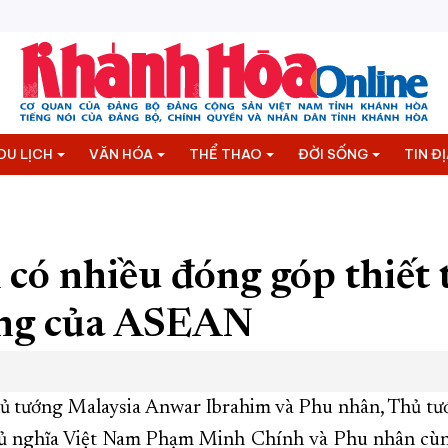
DU LỊCH
VĂN HÓA
THỂ THAO
ĐỜI SỐNG
TIN Đ
 có nhiều đóng góp thiết 
ông của ASEAN
hủ tướng Malaysia Anwar Ibrahim và Phu nhân, Thủ t
ủ nghĩa Việt Nam Phạm Minh Chính và Phu nhân cùn