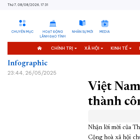
Thứ 7, 08/08/2026, 17:31
CHUYÊN MỤC
HOẠT ĐỘNG
NHÂN SỰ MỚI
MEDIA
LÃNH ĐẠO TỈNH
CHÍNH TRỊ
XÃ HỘI
KINH TẾ
Infographic
23:44, 26/05/2025
Việt Nam
thành c
Nhận lời mời của T
Cộng hoà xã hội ch