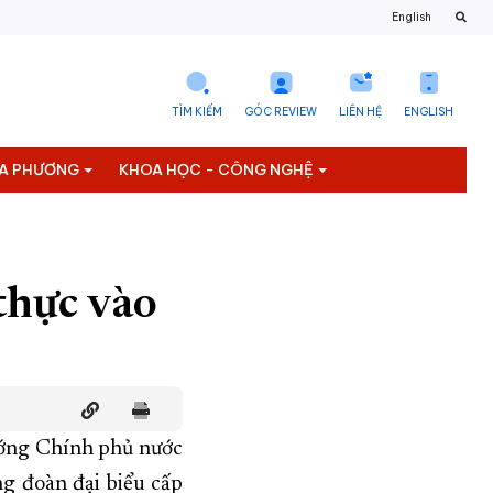
English
TÌM KIẾM
GÓC REVIEW
LIÊN HỆ
ENGLISH
ỊA PHƯƠNG
KHOA HỌC - CÔNG NGHỆ
thực vào
ướng Chính phủ nước
g đoàn đại biểu cấp