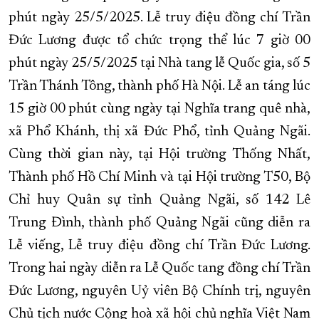
phút ngày 25/5/2025. Lễ truy điệu đồng chí Trần
XÂY DỰNG KHÁNH HÒA TRỞ THÀNH THÀNH PHỐ TRỰC THUỘC 
Đức Lương được tổ chức trọng thể lúc 7 giờ 00
ĐẠI HỘI ĐẢNG CÁC CẤP
TRANG CHỦ
VỀ BÁO KHÁNH HÒA
phút ngày 25/5/2025 tại Nhà tang lễ Quốc gia, số 5
Trần Thánh Tông, thành phố Hà Nội. Lễ an táng lúc
15 giờ 00 phút cùng ngày tại Nghĩa trang quê nhà,
xã Phổ Khánh, thị xã Đức Phổ, tỉnh Quảng Ngãi.
Cùng thời gian này, tại Hội trường Thống Nhất,
Thành phố Hồ Chí Minh và tại Hội trường T50, Bộ
Chỉ huy Quân sự tỉnh Quảng Ngãi, số 142 Lê
Trung Đình, thành phố Quảng Ngãi cũng diễn ra
Lễ viếng, Lễ truy điệu đồng chí Trần Đức Lương.
Trong hai ngày diễn ra Lễ Quốc tang đồng chí Trần
Đức Lương, nguyên Uỷ viên Bộ Chính trị, nguyên
Chủ tịch nước Cộng hoà xã hội chủ nghĩa Việt Nam