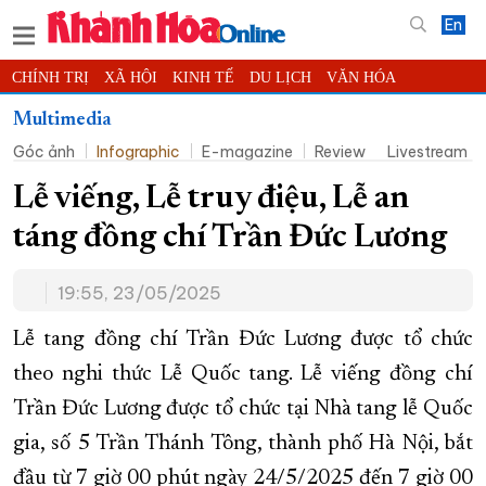
En
CHÍNH TRỊ
XÃ HỘI
KINH TẾ
DU LỊCH
VĂN HÓA
THỂ THAO
ĐỜI SỐNG
TIN ĐỊA PHƯƠNG
Multimedia
Góc ảnh
Infographic
E-magazine
Review
Livestream
KHOA HỌC - CÔNG NGHỆ
PHÁP LUẬT
BẠN ĐỌC
PHÓNG SỰ
THẾ GIỚI
MULTIMEDIA
VIDEO
ĐỌC BÁO ONLINE
Lễ viếng, Lễ truy điệu, Lễ an
PODCAST
THÔNG TIN - QUẢNG CÁO
táng đồng chí Trần Đức Lương
QUY HOẠCH TỈNH KHÁNH HÒA
19:55, 23/05/2025
TRƯỜNG SA BIỂN ĐẢO QUÊ HƯƠNG
CHUNG TAY CẢI CÁCH HÀNH CHÍNH
Lễ tang đồng chí Trần Đức Lương được tổ chức
theo nghi thức Lễ Quốc tang. Lễ viếng đồng chí
XÂY DỰNG NÔNG THÔN MỚI
LỊCH CẮT ĐIỆN
Trần Đức Lương được tổ chức tại Nhà tang lễ Quốc
TÀU - XE - MÁY BAY
gia, số 5 Trần Thánh Tông, thành phố Hà Nội, bắt
KỶ NIỆM 370 NĂM XÂY DỰNG VÀ PHÁT TRIỂN TỈNH KHÁNH HÒA
đầu từ 7 giờ 00 phút ngày 24/5/2025 đến 7 giờ 00
KHOẢNH KHẮC ĐẸP XỨ TRẦM