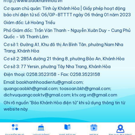
http://www.baokhanhhoa.vn
Cơ quan chủ quản: Tỉnh ủy Khánh Hòa | Giấy phép hoạt động
báo chí điện tử số: 06/GP-BTTTT ngày 06 tháng 01 năm 2023
Giám đốc: Lê Hoàng Triều
Phó Giám đốc: Trần Văn Thanh - Nguyễn Xuân Duy - Cung Phú
Quốc - Võ Thanh Lâm
Cơ sở 1: Đường A1, Khu đô thị An Bình Tân, phường Nam Nha
Trang, Khánh Hòa
Cơ sở 2: 285A đường 21 tháng 8, phường Bảo An, Khánh Hòa
Cơ sở 3: 77 Yersin, phường Tây Nha Trang, Khánh Hòa
Điện thoại: 0258.3523158 - Fax: 0258.3523158
Email: baokhanhhoadientu@gmail.com;
quangcaobkh@gmail.com; toasoan.bkh@gmail.com;
dichvuquangcaoktv@gmail.com; ktv.org.vn@gmail.com
Ghi rõ nguồn "Báo Khánh Hòa điện tử" khi sử dụng thông tin từ
website này