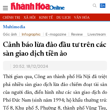
En
CHÍNH TRỊ
XÃ HỘI
KINH TẾ
DU LỊCH
VĂN HÓA
THỂ THAO
ĐỜI SỐNG
TIN ĐỊA PHƯƠNG
Multimedia
Góc ảnh
Infographic
E-magazine
Review
Livestream
KHOA HỌC - CÔNG NGHỆ
PHÁP LUẬT
BẠN ĐỌC
PHÓNG SỰ
THẾ GIỚI
MULTIMEDIA
VIDEO
ĐỌC BÁO ONLINE
Cảnh báo lừa đảo đầu tư trên các
PODCAST
THÔNG TIN - QUẢNG CÁO
sàn giao dịch tiền ảo
QUY HOẠCH TỈNH KHÁNH HÒA
20:52, 18/12/2024
TRƯỜNG SA BIỂN ĐẢO QUÊ HƯƠNG
CHUNG TAY CẢI CÁCH HÀNH CHÍNH
Thời gian qua, Công an thành phố Hà Nội đã triệt
phá nhiều sàn giao dịch lừa đảo chiếm đoạt tài sản
XÂY DỰNG NÔNG THÔN MỚI
LỊCH CẮT ĐIỆN
của người dân, điển hình như các sàn giao dịch do
TÀU - XE - MÁY BAY
Phó Đức Nam (sinh năm 1994; hộ khẩu thường trú:
KỶ NIỆM 370 NĂM XÂY DỰNG VÀ PHÁT TRIỂN TỈNH KHÁNH HÒA
Tổ 8, Khu phố 5, Phường 8, thành phố Vũng Tàu,
KHOẢNH KHẮC ĐẸP XỨ TRẦM