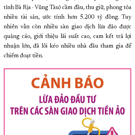
tỉnh Bà Rịa - Vũng Tàu) cầm đầu, thu giữ, phong tỏa
XÂY DỰNG KHÁNH HÒA TRỞ THÀNH THÀNH PHỐ TRỰC THUỘC 
nhiều tài sản, ước tính hơn 5.200 tỷ đồng. Tuy
ĐẠI HỘI ĐẢNG CÁC CẤP
TRANG CHỦ
VỀ BÁO KHÁNH HÒA
nhiên vẫn còn nhiều sàn giao dịch lừa đảo được
quảng cáo, giới thiệu lãi suất cao, cam kết trả lợi
nhuận lớn, đã lôi kéo nhiều nhà đầu tham gia để
chiếm đoạt tiền.