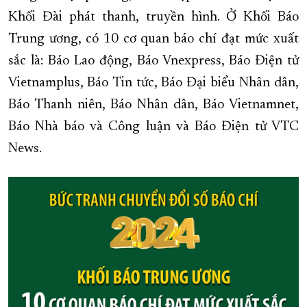
Khối Đài phát thanh, truyền hình. Ở Khối Báo
XÂY DỰNG KHÁNH HÒA TRỞ THÀNH THÀNH PHỐ TRỰC THUỘC 
Trung ương, có 10 cơ quan báo chí đạt mức xuất
ĐẠI HỘI ĐẢNG CÁC CẤP
TRANG CHỦ
VỀ BÁO KHÁNH HÒA
sắc là: Báo Lao động, Báo Vnexpress, Báo Điện tử
Vietnamplus, Báo Tin tức, Báo Đại biểu Nhân dân,
Báo Thanh niên, Báo Nhân dân, Báo Vietnamnet,
Báo Nhà báo và Công luận và Báo Điện tử VTC
News.