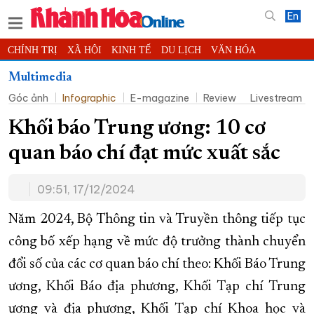
En
CHÍNH TRỊ
XÃ HỘI
KINH TẾ
DU LỊCH
VĂN HÓA
THỂ THAO
ĐỜI SỐNG
TIN ĐỊA PHƯƠNG
Multimedia
Góc ảnh
Infographic
E-magazine
Review
Livestream
KHOA HỌC - CÔNG NGHỆ
PHÁP LUẬT
BẠN ĐỌC
PHÓNG SỰ
THẾ GIỚI
MULTIMEDIA
VIDEO
ĐỌC BÁO ONLINE
Khối báo Trung ương: 10 cơ
PODCAST
THÔNG TIN - QUẢNG CÁO
quan báo chí đạt mức xuất sắc
QUY HOẠCH TỈNH KHÁNH HÒA
09:51, 17/12/2024
TRƯỜNG SA BIỂN ĐẢO QUÊ HƯƠNG
CHUNG TAY CẢI CÁCH HÀNH CHÍNH
Năm 2024, Bộ Thông tin và Truyền thông tiếp tục
công bố xếp hạng về mức độ trưởng thành chuyển
XÂY DỰNG NÔNG THÔN MỚI
LỊCH CẮT ĐIỆN
đổi số của các cơ quan báo chí theo: Khối Báo Trung
TÀU - XE - MÁY BAY
ương, Khối Báo địa phương, Khối Tạp chí Trung
KỶ NIỆM 370 NĂM XÂY DỰNG VÀ PHÁT TRIỂN TỈNH KHÁNH HÒA
ương và địa phương, Khối Tạp chí Khoa học và
KHOẢNH KHẮC ĐẸP XỨ TRẦM