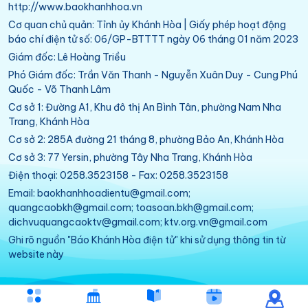
http://www.baokhanhhoa.vn
Cơ quan chủ quản: Tỉnh ủy Khánh Hòa | Giấy phép hoạt động
báo chí điện tử số: 06/GP-BTTTT ngày 06 tháng 01 năm 2023
Giám đốc: Lê Hoàng Triều
Phó Giám đốc: Trần Văn Thanh - Nguyễn Xuân Duy - Cung Phú
Quốc - Võ Thanh Lâm
Cơ sở 1: Đường A1, Khu đô thị An Bình Tân, phường Nam Nha
Trang, Khánh Hòa
Cơ sở 2: 285A đường 21 tháng 8, phường Bảo An, Khánh Hòa
Cơ sở 3: 77 Yersin, phường Tây Nha Trang, Khánh Hòa
Điện thoại: 0258.3523158 - Fax: 0258.3523158
Email: baokhanhhoadientu@gmail.com;
quangcaobkh@gmail.com; toasoan.bkh@gmail.com;
dichvuquangcaoktv@gmail.com; ktv.org.vn@gmail.com
Ghi rõ nguồn "Báo Khánh Hòa điện tử" khi sử dụng thông tin từ
website này