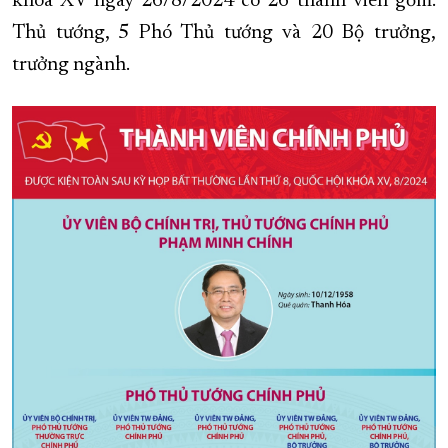
khóa XV ngày 26/8/2024 có 26 thành viên gồm:
Thủ tướng, 5 Phó Thủ tướng và 20 Bộ trưởng,
XÂY DỰNG KHÁNH HÒA TRỞ THÀNH THÀNH PHỐ TRỰC THUỘC 
trưởng ngành.
ĐẠI HỘI ĐẢNG CÁC CẤP
TRANG CHỦ
VỀ BÁO KHÁNH HÒA