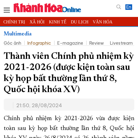
En
CHÍNH TRỊ
XÃ HỘI
KINH TẾ
DU LỊCH
VĂN HÓA
THỂ THAO
ĐỜI SỐNG
TIN ĐỊA PHƯƠNG
Multimedia
Góc ảnh
Infographic
E-magazine
Review
Livestream
KHOA HỌC - CÔNG NGHỆ
PHÁP LUẬT
BẠN ĐỌC
PHÓNG SỰ
THẾ GIỚI
MULTIMEDIA
VIDEO
ĐỌC BÁO ONLINE
Thành viên Chính phủ nhiệm kỳ
PODCAST
THÔNG TIN - QUẢNG CÁO
2021-2026 (được kiện toàn sau
QUY HOẠCH TỈNH KHÁNH HÒA
kỳ họp bất thường lần thứ 8,
TRƯỜNG SA BIỂN ĐẢO QUÊ HƯƠNG
Quốc hội khóa XV)
CHUNG TAY CẢI CÁCH HÀNH CHÍNH
21:50, 28/08/2024
XÂY DỰNG NÔNG THÔN MỚI
LỊCH CẮT ĐIỆN
TÀU - XE - MÁY BAY
Chính phủ nhiệm kỳ 2021-2026 vừa được kiện
KỶ NIỆM 370 NĂM XÂY DỰNG VÀ PHÁT TRIỂN TỈNH KHÁNH HÒA
toàn sau kỳ họp bất thường lần thứ 8, Quốc hội
KHOẢNH KHẮC ĐẸP XỨ TRẦM