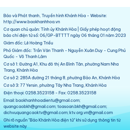
Báo và Phát thanh, Truyền hình Khánh Hòa - Website:
http://www.baokhanhhoa.vn
Cơ quan chủ quản: Tỉnh ủy Khánh Hòa | Giấy phép hoạt động
báo chí điện tử số: 06/GP-BTTTT ngày 06 tháng 01 năm 2023
Giám đốc: Lê Hoàng Triều
Phó Giám đốc: Trần Văn Thanh - Nguyễn Xuân Duy - Cung Phú
Quốc - Võ Thanh Lâm
Cơ sở 1: Đường A1, Khu đô thị An Bình Tân, phường Nam Nha
Trang, Khánh Hòa
Cơ sở 2: 285A đường 21 tháng 8, phường Bảo An, Khánh Hòa
Cơ sở 3: 77 Yersin, phường Tây Nha Trang, Khánh Hòa
Điện thoại: 0258.3523158 - Fax: 0258.3523158
Email: baokhanhhoadientu@gmail.com;
quangcaobkh@gmail.com; toasoan.bkh@gmail.com;
dichvuquangcaoktv@gmail.com; ktv.org.vn@gmail.com
Ghi rõ nguồn "Báo Khánh Hòa điện tử" khi sử dụng thông tin từ
website này