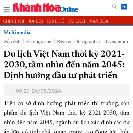
En
CHÍNH TRỊ
XÃ HỘI
KINH TẾ
DU LỊCH
VĂN HÓA
THỂ THAO
ĐỜI SỐNG
TIN ĐỊA PHƯƠNG
Multimedia
Góc ảnh
E-magazine
Review
Infographic
Livestream
KHOA HỌC - CÔNG NGHỆ
PHÁP LUẬT
BẠN ĐỌC
PHÓNG SỰ
THẾ GIỚI
MULTIMEDIA
VIDEO
ĐỌC BÁO ONLINE
Du lịch Việt Nam thời kỳ 2021-
PODCAST
THÔNG TIN - QUẢNG CÁO
2030, tầm nhìn đến năm 2045:
QUY HOẠCH TỈNH KHÁNH HÒA
Định hướng đầu tư phát triển
TRƯỜNG SA BIỂN ĐẢO QUÊ HƯƠNG
00:27, 26/08/2024
CHUNG TAY CẢI CÁCH HÀNH CHÍNH
XÂY DỰNG NÔNG THÔN MỚI
LỊCH CẮT ĐIỆN
Trên cơ sở định hướng phát triển thị trường, sản
TÀU - XE - MÁY BAY
phẩm du lịch Việt Nam thời kỳ 2021-2030, tầm
nhìn đến năm 2045, ngành du lịch xác định các dự
KỶ NIỆM 370 NĂM XÂY DỰNG VÀ PHÁT TRIỂN TỈNH KHÁNH HÒA
án lớn, có tính chất quan trọng, tạo động lực thúc
KHOẢNH KHẮC ĐẸP XỨ TRẦM