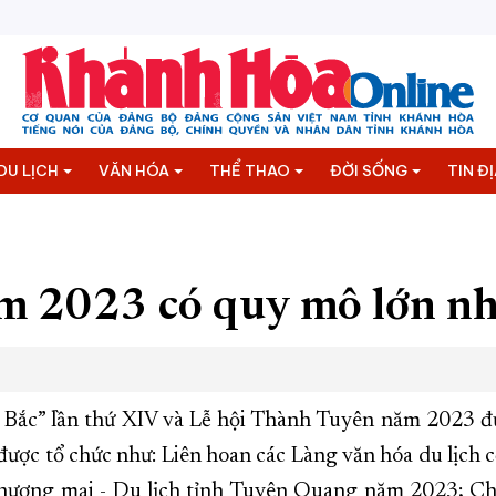
DU LỊCH
VĂN HÓA
THỂ THAO
ĐỜI SỐNG
TIN Đ
 2023 có quy mô lớn nhấ
 Bắc” lần thứ XIV và Lễ hội Thành Tuyên năm 2023 đ
ược tổ chức như: Liên hoan các Làng văn hóa du lịch c
Thương mại - Du lịch tỉnh Tuyên Quang năm 2023; Chư