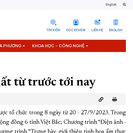
English
TÌM KIẾM
GÓC REVIEW
LIÊN HỆ
ENGLISH
ỊA PHƯƠNG
KHOA HỌC - CÔNG NGHỆ
t từ trước tới nay
ược tổ chức trong 8 ngày từ 20 - 27/9/2023. Trong
ộng đồng 6 tỉnh Việt Bắc; Chương trình “Điện ảnh -
ơng trình “Trưng bày, giới thiệu tinh hoa ẩm thực