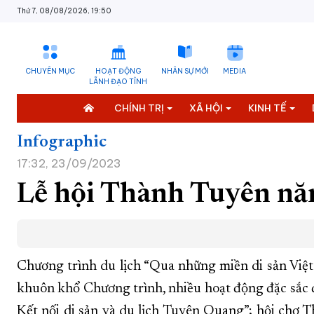
Thứ 7, 08/08/2026, 19:50
CHUYÊN MỤC
HOẠT ĐỘNG
NHÂN SỰ MỚI
MEDIA
LÃNH ĐẠO TỈNH
CHÍNH TRỊ
XÃ HỘI
KINH TẾ
Infographic
17:32, 23/09/2023
Lễ hội Thành Tuyên năm
Chương trình du lịch “Qua những miền di sản Việt
khuôn khổ Chương trình, nhiều hoạt động đặc sắc đ
Kết nối di sản và du lịch Tuyên Quang”; hội chợ 