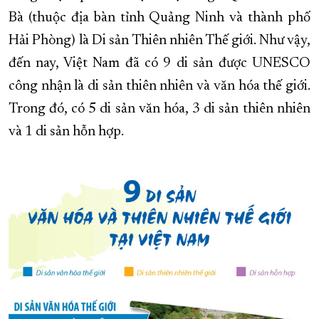
Bà (thuộc địa bàn tỉnh Quảng Ninh và thành phố
XÂY DỰNG KHÁNH HÒA TRỞ THÀNH THÀNH PHỐ TRỰC THUỘC 
Hải Phòng) là Di sản Thiên nhiên Thế giới. Như vậy,
ĐẠI HỘI ĐẢNG CÁC CẤP
TRANG CHỦ
VỀ BÁO KHÁNH HÒA
đến nay, Việt Nam đã có 9 di sản được UNESCO
công nhận là di sản thiên nhiên và văn hóa thế giới.
Trong đó, có 5 di sản văn hóa, 3 di sản thiên nhiên
và 1 di sản hỗn hợp.