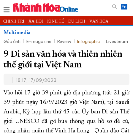
En
CHÍNH TRỊ
XÃ HỘI
KINH TẾ
DU LỊCH
VĂN HÓA
THỂ THAO
ĐỜI SỐNG
TIN ĐỊA PHƯƠNG
Multimedia
Góc ảnh
E-magazine
Review
Infographic
Livestream
KHOA HỌC - CÔNG NGHỆ
PHÁP LUẬT
BẠN ĐỌC
PHÓNG SỰ
THẾ GIỚI
MULTIMEDIA
VIDEO
ĐỌC BÁO ONLINE
9 Di sản văn hóa và thiên nhiên
PODCAST
THÔNG TIN - QUẢNG CÁO
thế giới tại Việt Nam
QUY HOẠCH TỈNH KHÁNH HÒA
18:17, 17/09/2023
TRƯỜNG SA BIỂN ĐẢO QUÊ HƯƠNG
CHUNG TAY CẢI CÁCH HÀNH CHÍNH
Vào hồi 17 giờ 39 phút giờ địa phương (tức 21 giờ
39 phút ngày 16/9/2023 giờ Việt Nam), tại Saudi
XÂY DỰNG NÔNG THÔN MỚI
LỊCH CẮT ĐIỆN
Arabia, Kỳ họp lần thứ 45 của Ủy ban Di sản Thế
TÀU - XE - MÁY BAY
giới UNESCO đã gõ búa thông qua hồ sơ đề cử,
KỶ NIỆM 370 NĂM XÂY DỰNG VÀ PHÁT TRIỂN TỈNH KHÁNH HÒA
công nhận quần thể Vịnh Hạ Long - Quần đảo Cát
KHOẢNH KHẮC ĐẸP XỨ TRẦM