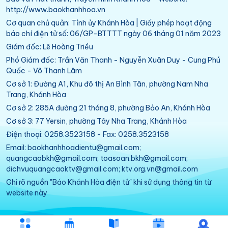
http://www.baokhanhhoa.vn
Cơ quan chủ quản: Tỉnh ủy Khánh Hòa | Giấy phép hoạt động
báo chí điện tử số: 06/GP-BTTTT ngày 06 tháng 01 năm 2023
Giám đốc: Lê Hoàng Triều
Phó Giám đốc: Trần Văn Thanh - Nguyễn Xuân Duy - Cung Phú
Quốc - Võ Thanh Lâm
Cơ sở 1: Đường A1, Khu đô thị An Bình Tân, phường Nam Nha
Trang, Khánh Hòa
Cơ sở 2: 285A đường 21 tháng 8, phường Bảo An, Khánh Hòa
Cơ sở 3: 77 Yersin, phường Tây Nha Trang, Khánh Hòa
Điện thoại: 0258.3523158 - Fax: 0258.3523158
Email: baokhanhhoadientu@gmail.com;
quangcaobkh@gmail.com; toasoan.bkh@gmail.com;
dichvuquangcaoktv@gmail.com; ktv.org.vn@gmail.com
Ghi rõ nguồn "Báo Khánh Hòa điện tử" khi sử dụng thông tin từ
website này