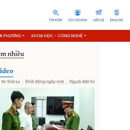
TÌM KIẾM
GÓC REVIEW
LIÊN HỆ
ENGLISH
ỊA PHƯƠNG
KHOA HỌC - CÔNG NGHỆ
m nhiều
on số
Thông tin doanh nghiệp
Tài chính - Ngân hàng
Vietnam
ideo
 tin thời sự
Khởi động ngày mới
Người dân hỏi – Cơ quan nhà nư