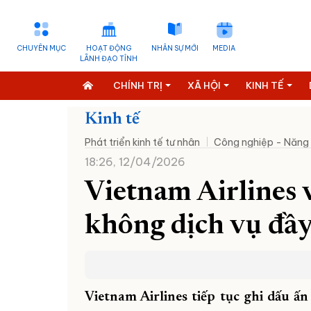
CHUYÊN MỤC
HOẠT ĐỘNG
NHÂN SỰ MỚI
MEDIA
LÃNH ĐẠO TỈNH
CHÍNH TRỊ
XÃ HỘI
KINH TẾ
Kinh tế
Phát triển kinh tế tư nhân
Công nghiệp - Năng
18:26, 12/04/2026
Vietnam Airlines 
không dịch vụ đầy 
Vietnam Airlines tiếp tục ghi dấu ấ