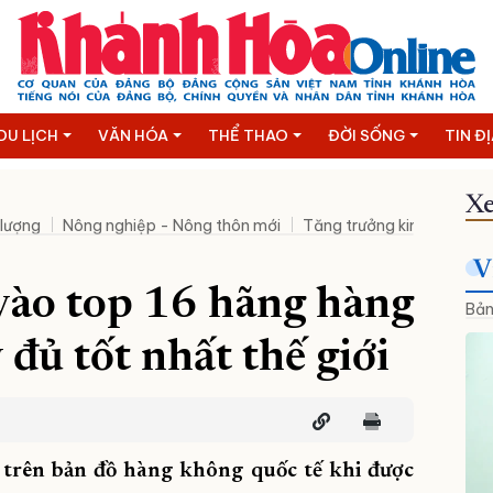
DU LỊCH
VĂN HÓA
THỂ THAO
ĐỜI SỐNG
TIN Đ
Xe
 lượng
Nông nghiệp - Nông thôn mới
Tăng trưởng kinh tế hai c
V
vào top 16 hãng hàng
Bản
đủ tốt nhất thế giới
n trên bản đồ hàng không quốc tế khi được