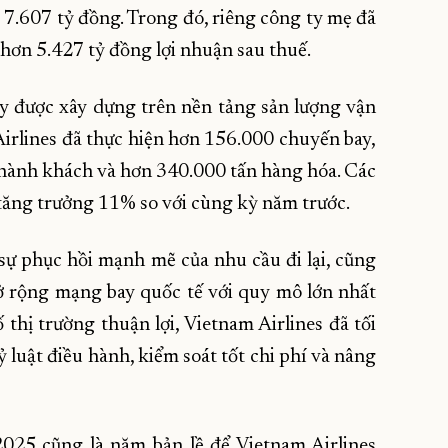
i 7.607 tỷ đồng. Trong đó, riêng công ty mẹ đã
hơn 5.427 tỷ đồng lợi nhuận sau thuế.
y được xây dựng trên nền tảng sản lượng vận
irlines đã thực hiện hơn 156.000 chuyến bay,
 hành khách và hơn 340.000 tấn hàng hóa. Các
 tăng trưởng 11% so với cùng kỳ năm trước.
ự phục hồi mạnh mẽ của nhu cầu đi lại, cũng
mở rộng mạng bay quốc tế với quy mô lớn nhất
 thị trường thuận lợi, Vietnam Airlines đã tối
ỷ luật điều hành, kiểm soát tốt chi phí và nâng
 2025 cũng là năm bản lề để Vietnam Airlines