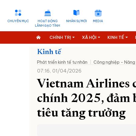
CHUYÊN MỤC
HOẠT ĐỘNG
NHÂN SỰ MỚI
MEDIA
LÃNH ĐẠO TỈNH
CHÍNH TRỊ
XÃ HỘI
KINH TẾ
Kinh tế
Phát triển kinh tế tư nhân
Công nghiệp - Năng
07:16, 01/04/2026
Vietnam Airlines 
chính 2025, đảm b
tiêu tăng trưởng