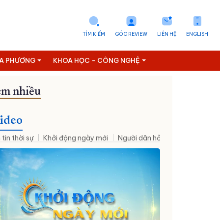
TÌM KIẾM
GÓC REVIEW
LIÊN HỆ
ENGLISH
ỊA PHƯƠNG
KHOA HỌC - CÔNG NGHỆ
m nhiều
on số
Thông tin doanh nghiệp
Tài chính - Ngân hàng
Vietnam
ideo
 tin thời sự
Khởi động ngày mới
Người dân hỏi – Cơ quan nhà nư