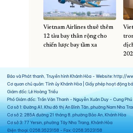
Vietnam Airlines thuê thêm
Vie
12 tàu bay thân rộng cho
tro
chiến lược bay tầm xa
dịch
202
Báo và Phát thanh, Truyền hình Khánh Hòa - Website: http:/
Cơ quan chủ quản: Tỉnh ủy Khánh Hòa | Giấy phép hoạt động 
Giám đốc: Lê Hoàng Triều
Phó Giám đốc: Trần Văn Thanh - Nguyễn Xuân Duy - Cung Ph
Cơ sở 1: Đường A1, Khu đô thị An Bình Tân, phường Nam Nha Tr
Cơ sở 2: 285A đường 21 tháng 8, phường Bảo An, Khánh Hòa
Cơ sở 3: 77 Yersin, phường Tây Nha Trang, Khánh Hòa
Điện thoại: 0258.3523158 - Fax: 0258.3523158