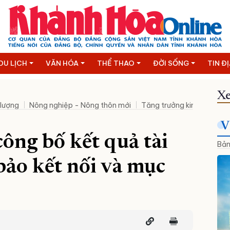
DU LỊCH
VĂN HÓA
THỂ THAO
ĐỜI SỐNG
TIN Đ
Xe
 lượng
Nông nghiệp - Nông thôn mới
Tăng trưởng kinh tế hai c
V
công bố kết quả tài
Bản
ảo kết nối và mục