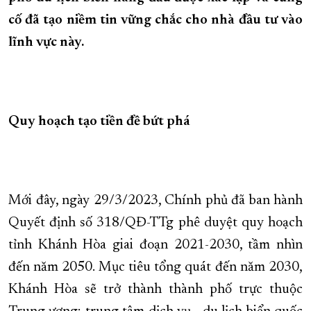
cố đã tạo niềm tin vững chắc cho nhà đầu tư vào
XÂY DỰNG KHÁNH HÒA TRỞ THÀNH THÀNH PHỐ TRỰC THUỘC 
lĩnh vực này.
ĐẠI HỘI ĐẢNG CÁC CẤP
TRANG CHỦ
VỀ BÁO KHÁNH HÒA
Quy hoạch tạo tiền đề bứt phá
Mới đây, ngày 29/3/2023, Chính phủ đã ban hành
Quyết định số 318/QĐ-TTg phê duyệt quy hoạch
tỉnh Khánh Hòa giai đoạn 2021-2030, tầm nhìn
đến năm 2050. Mục tiêu tổng quát đến năm 2030,
Khánh Hòa sẽ trở thành thành phố trực thuộc