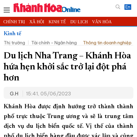
En
CHÍNH TRỊ
XÃ HỘI
KINH TẾ
DU LỊCH
VĂN HÓA
THỂ THAO
ĐỜI SỐNG
TIN ĐỊA PHƯƠNG
Kinh tế
Thị trường
Tài chính - Ngân hàng
Thông tin doanh nghiệp
KHOA HỌC - CÔNG NGHỆ
PHÁP LUẬT
BẠN ĐỌC
PHÓNG SỰ
THẾ GIỚI
MULTIMEDIA
VIDEO
ĐỌC BÁO ONLINE
Du lịch Nha Trang – Khánh Hòa
PODCAST
THÔNG TIN - QUẢNG CÁO
hứa hẹn khởi sắc trở lại đột phá
QUY HOẠCH TỈNH KHÁNH HÒA
hơn
TRƯỜNG SA BIỂN ĐẢO QUÊ HƯƠNG
G.H
15:41, 05/06/2023
CHUNG TAY CẢI CÁCH HÀNH CHÍNH
XÂY DỰNG NÔNG THÔN MỚI
LỊCH CẮT ĐIỆN
Khánh Hòa được định hướng trở thành thành
TÀU - XE - MÁY BAY
phố trực thuộc Trung ương và sẽ là trung tâm
dịch vụ du lịch biển quốc tế. Vị thế của thành
KỶ NIỆM 370 NĂM XÂY DỰNG VÀ PHÁT TRIỂN TỈNH KHÁNH HÒA
phố du lịch biển hàng đầu được xác lập và củng
KHOẢNH KHẮC ĐẸP XỨ TRẦM