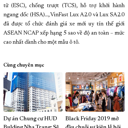
tử (ESC), chống trượt (TCS), hỗ trợ khởi hành
ngang dốc (HSA)..., VinFast Lux A2.0 và Lux SA2.0
đã được tổ chức đánh giá xe mới uy tín thế giới
ASEAN NCAP xếp hạng 5 sao về độ an toàn – mức
cao nhất dành cho một mẫu ô tô.
Cùng chuyên mục
Dự án Chung cư HUD
Black Friday 2019 mở
Bulding Nha Trang: Sẽ
đầu chuỗi sự kiện lễ hội