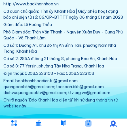
http://www.baokhanhhoa.vn
Cơ quan chủ quản: Tỉnh ủy Khánh Hòa | Giấy phép hoạt động
báo chí điện tử số: 06/GP-BTTTT ngày 06 tháng 01 năm 2023
Giám đốc: Lê Hoàng Triều
Phó Giám đốc: Trần Văn Thanh - Nguyễn Xuân Duy - Cung Phú
Quốc - Võ Thanh Lâm
Cơ sở 1: Đường A1, Khu đô thị An Bình Tân, phường Nam Nha
Trang, Khánh Hòa
Cơ sở 2: 285A đường 21 tháng 8, phường Bảo An, Khánh Hòa
Cơ sở 3: 77 Yersin, phường Tây Nha Trang, Khánh Hòa
Điện thoại: 0258.3523158 - Fax: 0258.3523158
Email: baokhanhhoadientu@gmail.com;
quangcaobkh@gmail.com; toasoan.bkh@gmail.com;
dichvuquangcaoktv@gmail.com; ktv.org.vn@gmail.com
Ghi rõ nguồn "Báo Khánh Hòa điện tử" khi sử dụng thông tin từ
website này