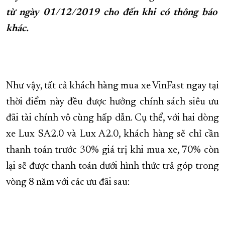
từ ngày 01/12/2019 cho đến khi có thông báo
XÂY DỰNG KHÁNH HÒA TRỞ THÀNH THÀNH PHỐ TRỰC THUỘC 
khác
.
ĐẠI HỘI ĐẢNG CÁC CẤP
TRANG CHỦ
VỀ BÁO KHÁNH HÒA
Như vậy, tất cả khách hàng mua xe VinFast ngay tại
thời điểm này đều được hưởng chính sách siêu ưu
đãi tài chính vô cùng hấp dẫn. Cụ thể, với hai dòng
xe Lux SA2.0 và Lux A2.0, khách hàng sẽ chỉ cần
thanh toán trước 30% giá trị khi mua xe, 70% còn
lại sẽ được thanh toán dưới hình thức trả góp trong
vòng 8 năm với các ưu đãi sau: