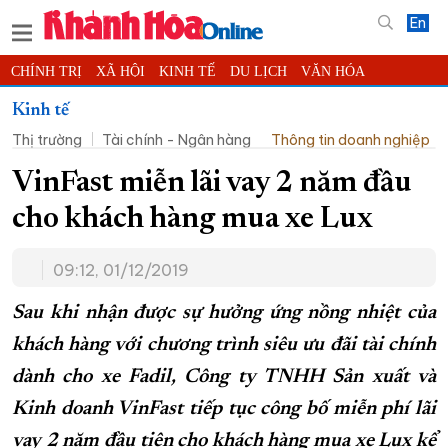
En
CHÍNH TRỊ
XÃ HỘI
KINH TẾ
DU LỊCH
VĂN HÓA
THỂ THAO
ĐỜI SỐNG
TIN ĐỊA PHƯƠNG
Kinh tế
Thị trường
Tài chính - Ngân hàng
Thông tin doanh nghiệp
KHOA HỌC - CÔNG NGHỆ
PHÁP LUẬT
BẠN ĐỌC
PHÓNG SỰ
THẾ GIỚI
MULTIMEDIA
VIDEO
ĐỌC BÁO ONLINE
VinFast miễn lãi vay 2 năm đầu
PODCAST
THÔNG TIN - QUẢNG CÁO
cho khách hàng mua xe Lux
QUY HOẠCH TỈNH KHÁNH HÒA
09:12, 01/12/2019
TRƯỜNG SA BIỂN ĐẢO QUÊ HƯƠNG
CHUNG TAY CẢI CÁCH HÀNH CHÍNH
Sau khi nhận được sự hưởng ứng nồng nhiệt của
khách hàng với chương trình siêu ưu đãi tài chính
XÂY DỰNG NÔNG THÔN MỚI
LỊCH CẮT ĐIỆN
dành cho xe Fadil,
Công ty TNHH Sản xuất và
TÀU - XE - MÁY BAY
Kinh doanh VinFast tiếp tục công bố miễn phí lãi
KỶ NIỆM 370 NĂM XÂY DỰNG VÀ PHÁT TRIỂN TỈNH KHÁNH HÒA
vay 2 năm đầu tiên cho
khách hàng mua xe Lux kể
KHOẢNH KHẮC ĐẸP XỨ TRẦM