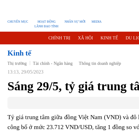
CHUYÊN MỤC
HOẠT ĐỘNG
NHÂN SỰ MỚI
MEDIA
LÃNH ĐẠO TỈNH
CHÍNH TRỊ
XÃ HỘI
KINH TẾ
DU LỊ
BẠN ĐỌC
PHÓNG SỰ
THẾ GIỚI
MULTIM
Kinh tế
Thị trường
Tài chính - Ngân hàng
TRƯỜNG SA BIỂN ĐẢO QUÊ HƯƠNG
Thông tin doanh nghiệp
CHUNG T
13:13, 29/05/2023
KỶ NIỆM 370 NĂM XÂY DỰNG VÀ PHÁT TRIỂN 
Sáng 29/5, tỷ giá trung 
XÂY DỰNG KHÁNH HÒA TRỞ THÀNH THÀNH PH
Tỷ giá trung tâm giữa đồng Việt Nam (VND) và đô
công bố ở mức 23.712 VND/USD, tăng 1 đồng so với