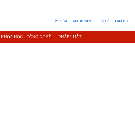
TÌM KIẾM
GÓC REVIEW
LIÊN HỆ
ENGLISH
KHOA HỌC - CÔNG NGHỆ
PHÁP LUẬT
- QUẢNG CÁO
QUY HOẠCH TỈNH KHÁNH HÒA
H CẮT ĐIỆN
TÀU - XE - MÁY BAY
G CHỦ
VỀ BÁO KHÁNH HÒA