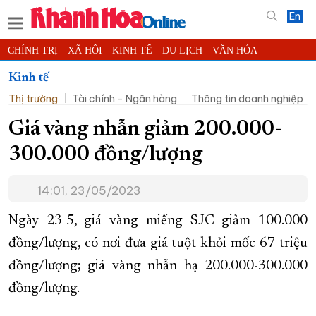
En
CHÍNH TRỊ
XÃ HỘI
KINH TẾ
DU LỊCH
VĂN HÓA
THỂ THAO
ĐỜI SỐNG
TIN ĐỊA PHƯƠNG
Kinh tế
Thị trường
Tài chính - Ngân hàng
Thông tin doanh nghiệp
KHOA HỌC - CÔNG NGHỆ
PHÁP LUẬT
BẠN ĐỌC
PHÓNG SỰ
THẾ GIỚI
MULTIMEDIA
VIDEO
ĐỌC BÁO ONLINE
Giá vàng nhẫn giảm 200.000-
PODCAST
THÔNG TIN - QUẢNG CÁO
300.000 đồng/lượng
QUY HOẠCH TỈNH KHÁNH HÒA
14:01, 23/05/2023
TRƯỜNG SA BIỂN ĐẢO QUÊ HƯƠNG
CHUNG TAY CẢI CÁCH HÀNH CHÍNH
Ngày 23-5, giá vàng miếng SJC giảm 100.000
đồng/lượng, có nơi đưa giá tuột khỏi mốc 67 triệu
XÂY DỰNG NÔNG THÔN MỚI
LỊCH CẮT ĐIỆN
đồng/lượng; giá vàng nhẫn hạ 200.000-300.000
TÀU - XE - MÁY BAY
đồng/lượng.
KỶ NIỆM 370 NĂM XÂY DỰNG VÀ PHÁT TRIỂN TỈNH KHÁNH HÒA
KHOẢNH KHẮC ĐẸP XỨ TRẦM