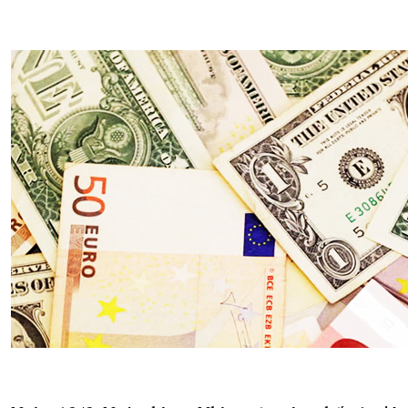
XÂY DỰNG KHÁNH HÒA TRỞ THÀNH THÀNH PHỐ TRỰC THUỘC 
ĐẠI HỘI ĐẢNG CÁC CẤP
TRANG CHỦ
VỀ BÁO KHÁNH HÒA