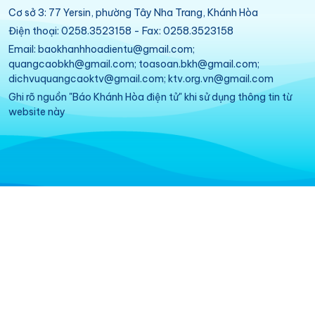
Cơ sở 3: 77 Yersin, phường Tây Nha Trang, Khánh Hòa
Điện thoại: 0258.3523158 - Fax: 0258.3523158
Email: baokhanhhoadientu@gmail.com;
quangcaobkh@gmail.com; toasoan.bkh@gmail.com;
dichvuquangcaoktv@gmail.com; ktv.org.vn@gmail.com
Ghi rõ nguồn "Báo Khánh Hòa điện tử" khi sử dụng thông tin từ
website này