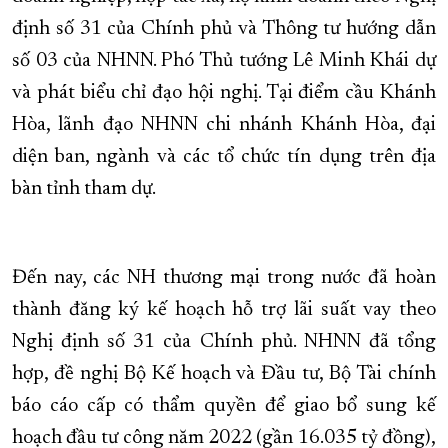
định số 31 của Chính phủ và Thông tư hướng dẫn
XÂY DỰNG KHÁNH HÒA TRỞ THÀNH THÀNH PHỐ TRỰC THUỘC 
số 03 của NHNN. Phó Thủ tướng Lê Minh Khái dự
ĐẠI HỘI ĐẢNG CÁC CẤP
TRANG CHỦ
VỀ BÁO KHÁNH HÒA
và phát biểu chỉ đạo hội nghị. Tại điểm cầu Khánh
Hòa, lãnh đạo NHNN chi nhánh Khánh Hòa, đại
diện ban, ngành và các tổ chức tín dụng trên địa
bàn tỉnh tham dự.
Đến nay, các NH thương mại trong nước đã hoàn
thành đăng ký kế hoạch hỗ trợ lãi suất vay theo
Nghị định số 31 của Chính phủ. NHNN đã tổng
hợp, đề nghị Bộ Kế hoạch và Đầu tư, Bộ Tài chính
báo cáo cấp có thẩm quyền để giao bổ sung kế
hoạch đầu tư công năm 2022 (gần 16.035 tỷ đồng),