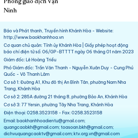
Phòng giao dịch Vạn
Ninh
Báo và Phát thanh, Truyền hình Khánh Hòa - Website:
http://www.baokhanhhoa.vn
Cơ quan chủ quản: Tỉnh ủy Khánh Hòa | Giấy phép hoạt động
báo chí điện tử số: 06/GP-BTTTT ngày 06 tháng 01 năm 2023
Giám đốc: Lê Hoàng Triều
Phó Giám đốc: Trần Văn Thanh - Nguyễn Xuân Duy - Cung Phú
Quốc - Võ Thanh Lâm
Cơ sở 1: Đường A1, Khu đô thị An Bình Tân, phường Nam Nha
Trang, Khánh Hòa
Cơ sở 2: 285A đường 21 tháng 8, phường Bảo An, Khánh Hòa
Cơ sở 3: 77 Yersin, phường Tây Nha Trang, Khánh Hòa
Điện thoại: 0258.3523158 - Fax: 0258.3523158
Email: baokhanhhoadientu@gmail.com;
quangcaobkh@gmail.com; toasoan.bkh@gmail.com;
dichvuquangcaoktv@gmail.com; ktv.org.vn@gmail.com