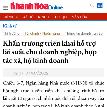
En
CHÍNH TRỊ
XÃ HỘI
KINH TẾ
DU LỊCH
VĂN HÓA
THỂ THAO
ĐỜI SỐNG
TIN ĐỊA PHƯƠNG
Kinh tế
Thị trường
Tài chính - Ngân hàng
Thông tin doanh nghiệp
KHOA HỌC - CÔNG NGHỆ
PHÁP LUẬT
BẠN ĐỌC
PHÓNG SỰ
THẾ GIỚI
MULTIMEDIA
VIDEO
ĐỌC BÁO ONLINE
Khẩn trương triển khai hỗ trợ
PODCAST
THÔNG TIN - QUẢNG CÁO
lãi suất cho doanh nghiệp, hợp
QUY HOẠCH TỈNH KHÁNH HÒA
tác xã, hộ kinh doanh
TRƯỜNG SA BIỂN ĐẢO QUÊ HƯƠNG
02:07, 07/07/2022
CHUNG TAY CẢI CÁCH HÀNH CHÍNH
XÂY DỰNG NÔNG THÔN MỚI
LỊCH CẮT ĐIỆN
Chiều 6-7, Ngân hàng Nhà nước (NHNN) tổ chức
TÀU - XE - MÁY BAY
hội nghị trực tuyến triển khai chương trình hỗ trợ
lãi suất từ ngân sách nhà nước đối với khoản vay của
KỶ NIỆM 370 NĂM XÂY DỰNG VÀ PHÁT TRIỂN TỈNH KHÁNH HÒA
doanh nghiệp, hợp tác xã, hộ kinh doanh theo Nghị
KHOẢNH KHẮC ĐẸP XỨ TRẦM