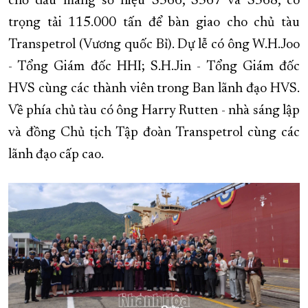
chở dầu mang số hiệu S566, S567 và S568, có
trọng tải 115.000 tấn để bàn giao cho chủ tàu
XÂY DỰNG KHÁNH HÒA TRỞ THÀNH THÀNH PHỐ TRỰC THUỘC 
Transpetrol (Vương quốc Bỉ). Dự lễ có ông W.H.Joo
ĐẠI HỘI ĐẢNG CÁC CẤP
TRANG CHỦ
VỀ BÁO KHÁNH HÒA
- Tổng Giám đốc
HHI
; S.H.Jin - Tổng Giám đốc
HVS cùng các thành viên trong Ban lãnh đạo HVS.
Về phía chủ tàu có ông Harry Rutten - nhà sáng lập
và đồng Chủ tịch Tập đoàn Transpetrol cùng các
lãnh đạo cấp cao.