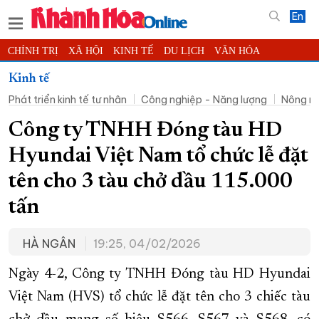
En
CHÍNH TRỊ
XÃ HỘI
KINH TẾ
DU LỊCH
VĂN HÓA
THỂ THAO
ĐỜI SỐNG
TIN ĐỊA PHƯƠNG
Kinh tế
Phát triển kinh tế tư nhân
Công nghiệp - Năng lượng
Nông ng
KHOA HỌC - CÔNG NGHỆ
PHÁP LUẬT
BẠN ĐỌC
PHÓNG SỰ
THẾ GIỚI
MULTIMEDIA
VIDEO
ĐỌC BÁO ONLINE
Công ty TNHH Đóng tàu HD
PODCAST
THÔNG TIN - QUẢNG CÁO
Hyundai Việt Nam tổ chức lễ đặt
QUY HOẠCH TỈNH KHÁNH HÒA
tên cho 3 tàu chở dầu 115.000
TRƯỜNG SA BIỂN ĐẢO QUÊ HƯƠNG
tấn
CHUNG TAY CẢI CÁCH HÀNH CHÍNH
HÀ NGÂN
19:25, 04/02/2026
XÂY DỰNG NÔNG THÔN MỚI
LỊCH CẮT ĐIỆN
TÀU - XE - MÁY BAY
Ngày 4-2, Công ty TNHH Đóng tàu HD Hyundai
KỶ NIỆM 370 NĂM XÂY DỰNG VÀ PHÁT TRIỂN TỈNH KHÁNH HÒA
Việt Nam (HVS) tổ chức lễ đặt tên cho 3 chiếc tàu
KHOẢNH KHẮC ĐẸP XỨ TRẦM