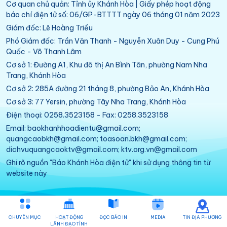
Cơ quan chủ quản: Tỉnh ủy Khánh Hòa | Giấy phép hoạt động
báo chí điện tử số: 06/GP-BTTTT ngày 06 tháng 01 năm 2023
Giám đốc: Lê Hoàng Triều
Phó Giám đốc: Trần Văn Thanh - Nguyễn Xuân Duy - Cung Phú
Quốc - Võ Thanh Lâm
Cơ sở 1: Đường A1, Khu đô thị An Bình Tân, phường Nam Nha
Trang, Khánh Hòa
Cơ sở 2: 285A đường 21 tháng 8, phường Bảo An, Khánh Hòa
Cơ sở 3: 77 Yersin, phường Tây Nha Trang, Khánh Hòa
Điện thoại: 0258.3523158 - Fax: 0258.3523158
Email: baokhanhhoadientu@gmail.com;
quangcaobkh@gmail.com; toasoan.bkh@gmail.com;
dichvuquangcaoktv@gmail.com; ktv.org.vn@gmail.com
Ghi rõ nguồn "Báo Khánh Hòa điện tử" khi sử dụng thông tin từ
website này
CHUYÊN MỤC
HOẠT ĐỘNG
ĐỌC BÁO IN
MEDIA
TIN ĐỊA PHƯƠNG
LÃNH ĐẠO TỈNH