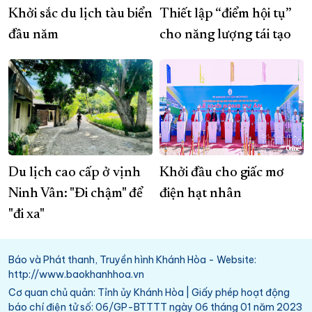
Khởi sắc du lịch tàu biển
Thiết lập “điểm hội tụ”
đầu năm
cho năng lượng tái tạo
Du lịch cao cấp ở vịnh
Khởi đầu cho giấc mơ
Ninh Vân: "Đi chậm" để
điện hạt nhân
"đi xa"
Báo và Phát thanh, Truyền hình Khánh Hòa - Website:
http://www.baokhanhhoa.vn
Cơ quan chủ quản: Tỉnh ủy Khánh Hòa | Giấy phép hoạt động
báo chí điện tử số: 06/GP-BTTTT ngày 06 tháng 01 năm 2023