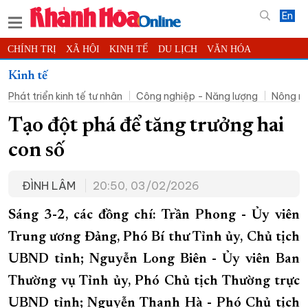
En
CHÍNH TRỊ
XÃ HỘI
KINH TẾ
DU LỊCH
VĂN HÓA
THỂ THAO
ĐỜI SỐNG
TIN ĐỊA PHƯƠNG
Kinh tế
Phát triển kinh tế tư nhân
Công nghiệp - Năng lượng
Nông ng
KHOA HỌC - CÔNG NGHỆ
PHÁP LUẬT
BẠN ĐỌC
PHÓNG SỰ
THẾ GIỚI
MULTIMEDIA
VIDEO
ĐỌC BÁO ONLINE
Tạo đột phá để tăng trưởng hai
PODCAST
THÔNG TIN - QUẢNG CÁO
con số
QUY HOẠCH TỈNH KHÁNH HÒA
ĐÌNH LÂM
20:50, 03/02/2026
TRƯỜNG SA BIỂN ĐẢO QUÊ HƯƠNG
CHUNG TAY CẢI CÁCH HÀNH CHÍNH
Sáng 3-2, các đồng chí: Trần Phong - Ủy viên
Trung ương Đảng, Phó Bí thư Tỉnh ủy, Chủ tịch
XÂY DỰNG NÔNG THÔN MỚI
LỊCH CẮT ĐIỆN
UBND tỉnh; Nguyễn Long Biên - Ủy viên Ban
TÀU - XE - MÁY BAY
Thường vụ Tỉnh ủy, Phó Chủ tịch Thường trực
KỶ NIỆM 370 NĂM XÂY DỰNG VÀ PHÁT TRIỂN TỈNH KHÁNH HÒA
UBND tỉnh; Nguyễn Thanh Hà - Phó Chủ tịch
KHOẢNH KHẮC ĐẸP XỨ TRẦM