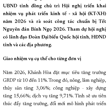
UBND tỉnh đồng chủ trì Hội nghị triển khai
XÂY DỰNG KHÁNH HÒA TRỞ THÀNH THÀNH PHỐ TRỰC THUỘC 
nhiệm vụ phát triển kinh tế - xã hội (KT-XH)
ĐẠI HỘI ĐẢNG CÁC CẤP
TRANG CHỦ
VỀ BÁO KHÁNH HÒA
năm 2026 và rà soát công tác chuẩn bị Tết
Nguyên đán Bính Ngọ 2026. Tham dự hội nghị
có lãnh đạo Đoàn Đại biểu Quốc hội tỉnh, HĐND
tỉnh và các địa phương.
Giao nhiệm vụ cụ thể cho từng đơn vị
Năm 2026, Khánh Hòa đặt mục tiêu tăng trưởng
GRDP từ 10 đến 11%. Trong đó, nông, lâm nghiệp,
thủy sản tăng 3,06%; công nghiệp - xây dựng
tăng 15,66%; dịch vụ tăng 9,71%. Tỉnh sẽ ưu tiên
thúc đẩy tăng trưởng, đổi mới mô hình phát triển