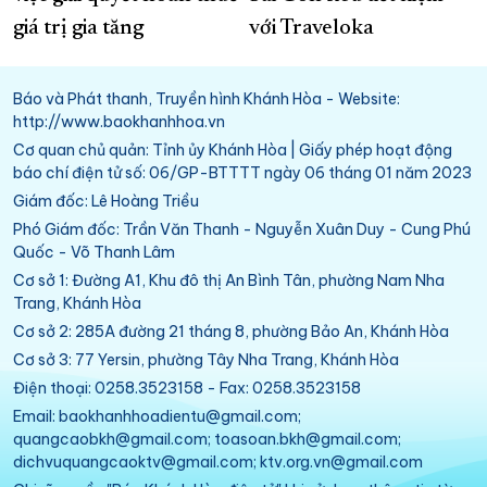
giá trị gia tăng
với Traveloka
Báo và Phát thanh, Truyền hình Khánh Hòa - Website:
http://www.baokhanhhoa.vn
Cơ quan chủ quản: Tỉnh ủy Khánh Hòa | Giấy phép hoạt động
báo chí điện tử số: 06/GP-BTTTT ngày 06 tháng 01 năm 2023
Giám đốc: Lê Hoàng Triều
Phó Giám đốc: Trần Văn Thanh - Nguyễn Xuân Duy - Cung Phú
Quốc - Võ Thanh Lâm
Cơ sở 1: Đường A1, Khu đô thị An Bình Tân, phường Nam Nha
Trang, Khánh Hòa
Cơ sở 2: 285A đường 21 tháng 8, phường Bảo An, Khánh Hòa
Cơ sở 3: 77 Yersin, phường Tây Nha Trang, Khánh Hòa
Điện thoại: 0258.3523158 - Fax: 0258.3523158
Email: baokhanhhoadientu@gmail.com;
quangcaobkh@gmail.com; toasoan.bkh@gmail.com;
dichvuquangcaoktv@gmail.com; ktv.org.vn@gmail.com