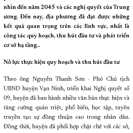
nhìn đến năm 2045 và các nghị quyết của Trung
XÂY DỰNG KHÁNH HÒA TRỞ THÀNH THÀNH PHỐ TRỰC THUỘC 
ương. Đến nay, địa phương đã đạt được những
ĐẠI HỘI ĐẢNG CÁC CẤP
TRANG CHỦ
VỀ BÁO KHÁNH HÒA
kết quả quan trọng trên các lĩnh vực, nhất là
công tác quy hoạch, thu hút đầu tư và phát triển
cơ sở hạ tầng...
Nỗ lực thực hiện quy hoạch và thu hút đầu tư
Theo ông Nguyễn Thanh Sơn - Phó Chủ tịch
UBND huyện Vạn Ninh, triển khai Nghị quyết số
09, huyện đã ban hành nhiều văn bản thực hiện và
tăng cường quán triệt, phổ biến, học tập, tuyên
truyền tạo sự đồng thuận cao trong nhân dân.
Đồng thời, huyện đã phối hợp chặt chẽ với các sở,