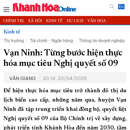
En
CHÍNH TRỊ
XÃ HỘI
KINH TẾ
DU LỊCH
VĂN HÓA
THỂ THAO
ĐỜI SỐNG
TIN ĐỊA PHƯƠNG
Kinh tế
Thị trường
Tài chính - Ngân hàng
Thông tin doanh nghiệp
KHOA HỌC - CÔNG NGHỆ
PHÁP LUẬT
BẠN ĐỌC
PHÓNG SỰ
THẾ GIỚI
MULTIMEDIA
VIDEO
ĐỌC BÁO ONLINE
Vạn Ninh: Từng bước hiện thực
PODCAST
THÔNG TIN - QUẢNG CÁO
hóa mục tiêu Nghị quyết số 09
QUY HOẠCH TỈNH KHÁNH HÒA
VĂN GIANG
20:14, 20/04/2025
TRƯỜNG SA BIỂN ĐẢO QUÊ HƯƠNG
CHUNG TAY CẢI CÁCH HÀNH CHÍNH
Để hiện thực hóa mục tiêu trở thành đô thị du
lịch biển cao cấp, những năm qua, huyện Vạn
XÂY DỰNG NÔNG THÔN MỚI
LỊCH CẮT ĐIỆN
Ninh đã tập trung triển khai đồng bộ, quyết liệt
TÀU - XE - MÁY BAY
Nghị quyết số 09 của Bộ Chính trị về xây dựng,
KỶ NIỆM 370 NĂM XÂY DỰNG VÀ PHÁT TRIỂN TỈNH KHÁNH HÒA
phát triển tỉnh Khánh Hòa đến năm 2030, tầm
KHOẢNH KHẮC ĐẸP XỨ TRẦM