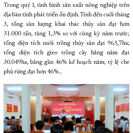
Trong quý I, tình hình sản xuất nông nghiệp trên
XÂY DỰNG KHÁNH HÒA TRỞ THÀNH THÀNH PHỐ TRỰC THUỘC 
địa bàn tỉnh phát triển ổn định. Tính đến cuối tháng
ĐẠI HỘI ĐẢNG CÁC CẤP
TRANG CHỦ
VỀ BÁO KHÁNH HÒA
3, tổng sản lượng khai thác thủy sản đạt hơn
31.000 tấn, tăng 1,3% so với cùng kỳ năm trước;
tổng diện tích nuôi trồng thủy sản đạt 963,7ha;
tổng diện tích gieo trồng cây hằng năm đạt
30.049ha, bằng gần 46% kế hoạch năm; tỷ lệ che
phủ rừng đạt hơn 46%...