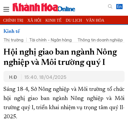
En
CHÍNH TRỊ
XÃ HỘI
KINH TẾ
DU LỊCH
VĂN HÓA
THỂ THAO
ĐỜI SỐNG
TIN ĐỊA PHƯƠNG
Kinh tế
Thị trường
Tài chính - Ngân hàng
Thông tin doanh nghiệp
KHOA HỌC - CÔNG NGHỆ
PHÁP LUẬT
BẠN ĐỌC
PHÓNG SỰ
THẾ GIỚI
MULTIMEDIA
VIDEO
ĐỌC BÁO ONLINE
Hội nghị giao ban ngành Nông
PODCAST
THÔNG TIN - QUẢNG CÁO
nghiệp và Môi trường quý I
QUY HOẠCH TỈNH KHÁNH HÒA
H.Đ
15:40, 18/04/2025
TRƯỜNG SA BIỂN ĐẢO QUÊ HƯƠNG
CHUNG TAY CẢI CÁCH HÀNH CHÍNH
Sáng 18-4, Sở Nông nghiệp và Môi trường tổ chức
hội nghị giao ban ngành Nông nghiệp và Môi
XÂY DỰNG NÔNG THÔN MỚI
LỊCH CẮT ĐIỆN
trường quý I, triển khai nhiệm vụ trọng tâm quý II-
TÀU - XE - MÁY BAY
2025.
KỶ NIỆM 370 NĂM XÂY DỰNG VÀ PHÁT TRIỂN TỈNH KHÁNH HÒA
KHOẢNH KHẮC ĐẸP XỨ TRẦM