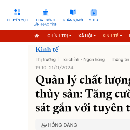
CHUYÊN MỤC
HOẠT ĐỘNG
NHÂN SỰ MỚI
MEDIA
LÃNH ĐẠO TỈNH
CHÍNH TRỊ
XÃ HỘI
KINH TẾ
Kinh tế
Thị trường
Tài chính - Ngân hàng
Thông tin
19:10, 21/11/2024
Quản lý chất lượn
thủy sản: Tăng cư
sát gắn với tuyên
HỒNG ĐĂNG