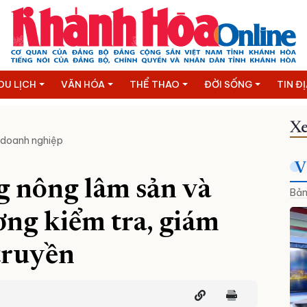
DU LỊCH
VĂN HÓA
THỂ THAO
ĐỜI SỐNG
TIN Đ
Xe
 doanh nghiệp
V
g nông lâm sản và
Bản
ờng kiểm tra, giám
 truyền