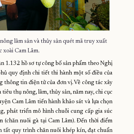
nông lâm sản và thủy sản quét mã truy xuất
c xoài Cam Lâm.
ận 1.132 hồ sơ tự công bố sản phẩm theo Nghị
ủ quy định chi tiết thi hành một số điều của
 thông tin điện tử của đơn vị. Về công tác xây
à tiêu thụ nông, lâm, thủy sản, năm nay, chi cục
uyện Cam Lâm tiến hành khảo sát và lựa chọn
g, phát triển mô hình chuỗi cung cấp gia súc
ầm (chăn nuôi gà tại Cam Lâm). Đến thời điểm
n tất quy trình chăn nuôi khép kín, đạt chuẩn