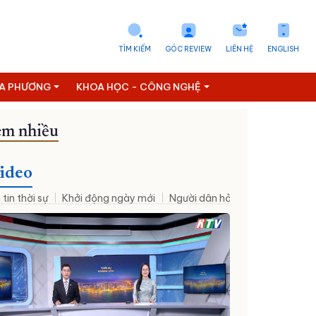
TÌM KIẾM
GÓC REVIEW
LIÊN HỆ
ENGLISH
ỊA PHƯƠNG
KHOA HỌC - CÔNG NGHỆ
m nhiều
ideo
 tin thời sự
Khởi động ngày mới
Người dân hỏi – Cơ quan nhà nư