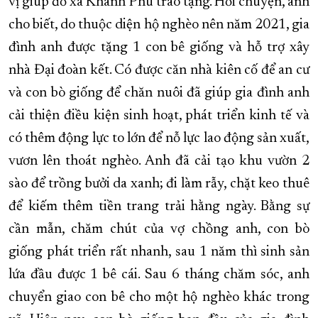
vị giúp đỡ xã Khánh Phú trao tặng. Hỏi chuyện, anh
cho biết, do thuộc diện hộ nghèo nên năm 2021, gia
đình anh được tặng 1 con bê giống và hỗ trợ xây
nhà Đại đoàn kết. Có được căn nhà kiên cố để an cư
và con bò giống để chăn nuôi đã giúp gia đình anh
cải thiện điều kiện sinh hoạt, phát triển kinh tế và
có thêm động lực to lớn để nỗ lực lao động sản xuất,
vươn lên thoát nghèo. Anh đã cải tạo khu vườn 2
sào để trồng bưởi da xanh; đi làm rẫy, chặt keo thuê
để kiếm thêm tiền trang trải hằng ngày. Bằng sự
cần mẫn, chăm chút của vợ chồng anh, con bò
giống phát triển rất nhanh, sau 1 năm thì sinh sản
lứa đầu được 1 bê cái. Sau 6 tháng chăm sóc, anh
chuyển giao con bê cho một hộ nghèo khác trong