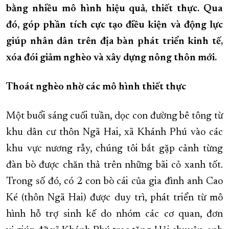
bằng nhiều mô hình hiệu quả, thiết thực. Qua
XÂY DỰNG KHÁNH HÒA TRỞ THÀNH THÀNH PHỐ TRỰC THUỘC 
đó, góp phần tích cực tạo điều kiện và động lực
ĐẠI HỘI ĐẢNG CÁC CẤP
TRANG CHỦ
VỀ BÁO KHÁNH HÒA
giúp nhân dân trên địa bàn phát triển kinh tế,
xóa đói giảm nghèo và xây dựng nông thôn mới.
Thoát nghèo nhờ các mô hình thiết thực
Một buổi sáng cuối tuần, dọc con đường bê tông từ
khu dân cư thôn Ngã Hai, xã Khánh Phú vào các
khu vực nương rẫy, chúng tôi bắt gặp cảnh từng
đàn bò được chăn thả trên những bãi cỏ xanh tốt.
Trong số đó, có 2 con bò cái của gia đình anh Cao
Ké (thôn Ngã Hai) được duy trì, phát triển từ mô
hình hỗ trợ sinh kế do nhóm các cơ quan, đơn