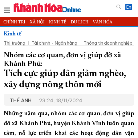
En
CHÍNH TRỊ
XÃ HỘI
KINH TẾ
DU LỊCH
VĂN HÓA
THỂ THAO
ĐỜI SỐNG
TIN ĐỊA PHƯƠNG
Kinh tế
Thị trường
Tài chính - Ngân hàng
Thông tin doanh nghiệp
KHOA HỌC - CÔNG NGHỆ
PHÁP LUẬT
BẠN ĐỌC
PHÓNG SỰ
THẾ GIỚI
MULTIMEDIA
VIDEO
ĐỌC BÁO ONLINE
Nhóm các cơ quan, đơn vị giúp đỡ xã
Khánh Phú:
PODCAST
THÔNG TIN - QUẢNG CÁO
Tích cực giúp dân giảm nghèo,
QUY HOẠCH TỈNH KHÁNH HÒA
xây dựng nông thôn mới
TRƯỜNG SA BIỂN ĐẢO QUÊ HƯƠNG
CHUNG TAY CẢI CÁCH HÀNH CHÍNH
THẾ ANH
23:24, 18/11/2024
XÂY DỰNG NÔNG THÔN MỚI
LỊCH CẮT ĐIỆN
Những năm qua, nhóm các cơ quan, đơn vị giúp
TÀU - XE - MÁY BAY
đỡ xã Khánh Phú, huyện Khánh Vĩnh luôn quan
KỶ NIỆM 370 NĂM XÂY DỰNG VÀ PHÁT TRIỂN TỈNH KHÁNH HÒA
tâm, nỗ lực triển khai các hoạt động dân vận
KHOẢNH KHẮC ĐẸP XỨ TRẦM