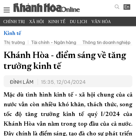
En
CHÍNH TRỊ
XÃ HỘI
KINH TẾ
DU LỊCH
VĂN HÓA
THỂ THAO
ĐỜI SỐNG
TIN ĐỊA PHƯƠNG
Kinh tế
Thị trường
Tài chính - Ngân hàng
Thông tin doanh nghiệp
KHOA HỌC - CÔNG NGHỆ
PHÁP LUẬT
BẠN ĐỌC
PHÓNG SỰ
THẾ GIỚI
MULTIMEDIA
VIDEO
ĐỌC BÁO ONLINE
Khánh Hòa - điểm sáng về tăng
PODCAST
THÔNG TIN - QUẢNG CÁO
trưởng kinh tế
QUY HOẠCH TỈNH KHÁNH HÒA
ĐÌNH LÂM
15:35, 12/04/2024
TRƯỜNG SA BIỂN ĐẢO QUÊ HƯƠNG
CHUNG TAY CẢI CÁCH HÀNH CHÍNH
Mặc dù tình hình kinh tế - xã hội chung của cả
nước vẫn còn nhiều khó khăn, thách thức, song
XÂY DỰNG NÔNG THÔN MỚI
LỊCH CẮT ĐIỆN
tốc độ tăng trưởng kinh tế quý I/2024 của
TÀU - XE - MÁY BAY
Khánh Hòa vẫn nằm trong top đầu của cả nước.
KỶ NIỆM 370 NĂM XÂY DỰNG VÀ PHÁT TRIỂN TỈNH KHÁNH HÒA
Đây chính là điểm sáng, tạo đà cho sự phát triển
KHOẢNH KHẮC ĐẸP XỨ TRẦM