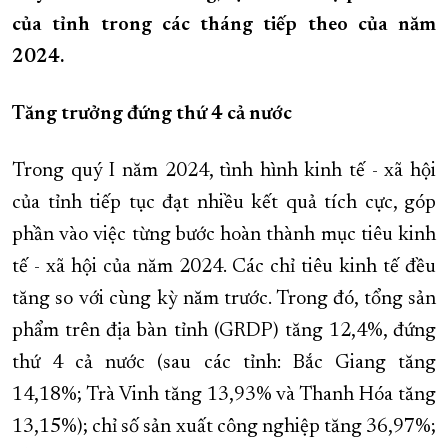
của tỉnh trong các tháng tiếp theo của năm
XÂY DỰNG KHÁNH HÒA TRỞ THÀNH THÀNH PHỐ TRỰC THUỘC 
2024.
ĐẠI HỘI ĐẢNG CÁC CẤP
TRANG CHỦ
VỀ BÁO KHÁNH HÒA
Tăng trưởng đứng thứ 4 cả nước
Trong quý I năm 2024, tình hình kinh tế - xã hội
của tỉnh tiếp tục đạt nhiều kết quả tích cực, góp
phần vào việc từng bước hoàn thành mục tiêu kinh
tế - xã hội của năm 2024. Các chỉ tiêu kinh tế đều
tăng so với cùng kỳ năm trước. Trong đó, tổng sản
phẩm trên địa bàn tỉnh (GRDP) tăng 12,4%, đứng
thứ 4 cả nước (sau các tỉnh: Bắc Giang tăng
14,18%; Trà Vinh tăng 13,93% và Thanh Hóa tăng
13,15%); chỉ số sản xuất công nghiệp tăng 36,97%;