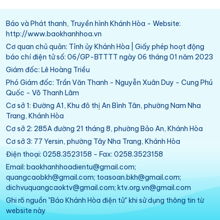
Báo và Phát thanh, Truyền hình Khánh Hòa - Website:
http://www.baokhanhhoa.vn
Cơ quan chủ quản: Tỉnh ủy Khánh Hòa | Giấy phép hoạt động
báo chí điện tử số: 06/GP-BTTTT ngày 06 tháng 01 năm 2023
Giám đốc: Lê Hoàng Triều
Phó Giám đốc: Trần Văn Thanh - Nguyễn Xuân Duy - Cung Phú
Quốc - Võ Thanh Lâm
Cơ sở 1: Đường A1, Khu đô thị An Bình Tân, phường Nam Nha
Trang, Khánh Hòa
Cơ sở 2: 285A đường 21 tháng 8, phường Bảo An, Khánh Hòa
Cơ sở 3: 77 Yersin, phường Tây Nha Trang, Khánh Hòa
Điện thoại: 0258.3523158 - Fax: 0258.3523158
Email: baokhanhhoadientu@gmail.com;
quangcaobkh@gmail.com; toasoan.bkh@gmail.com;
dichvuquangcaoktv@gmail.com; ktv.org.vn@gmail.com
Ghi rõ nguồn "Báo Khánh Hòa điện tử" khi sử dụng thông tin từ
website này