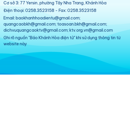
Cơ sở 3: 77 Yersin, phường Tây Nha Trang, Khánh Hòa
Điện thoại: 0258.3523158 - Fax: 0258.3523158
Email: baokhanhhoadientu@gmail.com;
quangcaobkh@gmail.com; toasoan.bkh@gmail.com;
dichvuquangcaoktv@gmail.com; ktv.org.vn@gmail.com
Ghi rõ nguồn "Báo Khánh Hòa điện tử" khi sử dụng thông tin từ
website này