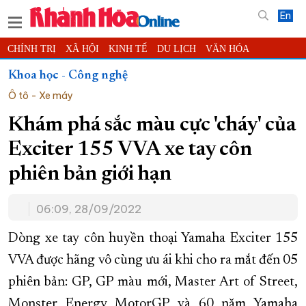
En
CHÍNH TRỊ
XÃ HỘI
KINH TẾ
DU LỊCH
VĂN HÓA
THỂ THAO
ĐỜI SỐNG
TIN ĐỊA PHƯƠNG
Khoa học - Công nghệ
Ô tô - Xe máy
KHOA HỌC - CÔNG NGHỆ
PHÁP LUẬT
BẠN ĐỌC
PHÓNG SỰ
THẾ GIỚI
MULTIMEDIA
VIDEO
ĐỌC BÁO ONLINE
Khám phá sắc màu cực 'cháy' của
PODCAST
THÔNG TIN - QUẢNG CÁO
Exciter 155 VVA xe tay côn
QUY HOẠCH TỈNH KHÁNH HÒA
phiên bản giới hạn
TRƯỜNG SA BIỂN ĐẢO QUÊ HƯƠNG
06:09, 28/09/2022
CHUNG TAY CẢI CÁCH HÀNH CHÍNH
XÂY DỰNG NÔNG THÔN MỚI
LỊCH CẮT ĐIỆN
Dòng xe tay côn huyền thoại Yamaha Exciter 155
TÀU - XE - MÁY BAY
VVA được hãng vô cùng ưu ái khi cho ra mắt đến 05
phiên bản: GP, GP màu mới, Master Art of Street,
KỶ NIỆM 370 NĂM XÂY DỰNG VÀ PHÁT TRIỂN TỈNH KHÁNH HÒA
Monster Energy MotorGP và 60 năm Yamaha
KHOẢNH KHẮC ĐẸP XỨ TRẦM