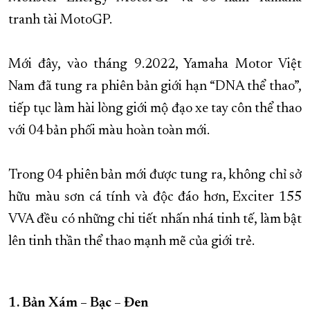
tranh tài MotoGP.
XÂY DỰNG KHÁNH HÒA TRỞ THÀNH THÀNH PHỐ TRỰC THUỘC 
ĐẠI HỘI ĐẢNG CÁC CẤP
TRANG CHỦ
VỀ BÁO KHÁNH HÒA
Mới đây, vào tháng 9.2022, Yamaha Motor Việt
Nam đã tung ra phiên bản giới hạn “DNA thể thao”,
tiếp tục làm hài lòng giới mộ đạo xe tay côn thể thao
với 04 bản phối màu hoàn toàn mới.
Trong 04 phiên bản mới được tung ra, không chỉ sở
hữu màu sơn cá tính và độc đáo hơn, Exciter 155
VVA đều có những chi tiết nhấn nhá tinh tế, làm bật
lên tinh thần thể thao mạnh mẽ của giới trẻ.
1. Bản Xám – Bạc – Đen