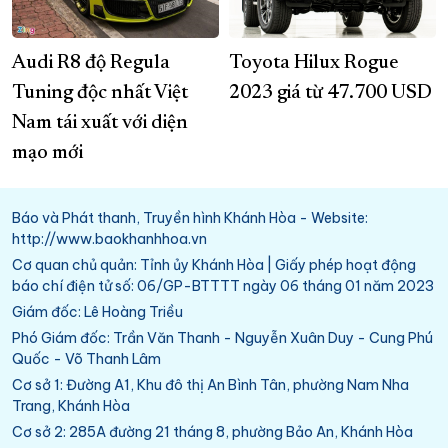
Audi R8 độ Regula
Toyota Hilux Rogue
Tuning độc nhất Việt
2023 giá từ 47.700 USD
Nam tái xuất với diện
mạo mới
Báo và Phát thanh, Truyền hình Khánh Hòa - Website:
http://www.baokhanhhoa.vn
Cơ quan chủ quản: Tỉnh ủy Khánh Hòa | Giấy phép hoạt động
báo chí điện tử số: 06/GP-BTTTT ngày 06 tháng 01 năm 2023
Giám đốc: Lê Hoàng Triều
Phó Giám đốc: Trần Văn Thanh - Nguyễn Xuân Duy - Cung Phú
Quốc - Võ Thanh Lâm
Cơ sở 1: Đường A1, Khu đô thị An Bình Tân, phường Nam Nha
Trang, Khánh Hòa
Cơ sở 2: 285A đường 21 tháng 8, phường Bảo An, Khánh Hòa