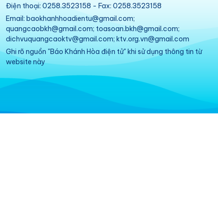
Điện thoại: 0258.3523158 - Fax: 0258.3523158
Email: baokhanhhoadientu@gmail.com;
quangcaobkh@gmail.com; toasoan.bkh@gmail.com;
dichvuquangcaoktv@gmail.com; ktv.org.vn@gmail.com
Ghi rõ nguồn "Báo Khánh Hòa điện tử" khi sử dụng thông tin từ
website này