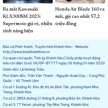
Ra mắt Kawasaki
Honda Air Blade 160 ra
KLX300SM 2023:
mắt, giá cao nhất 57,2
Supermoto giá rẻ, nhiều
triệu đồng
tính năng hiện
Báo và Phát thanh, Truyền hình Khánh Hòa - Website:
http://www.baokhanhhoa.vn
Cơ quan chủ quản: Tỉnh ủy Khánh Hòa | Giấy phép hoạt động
báo chí điện tử số: 06/GP-BTTTT ngày 06 tháng 01 năm 2023
Giám đốc: Lê Hoàng Triều
Phó Giám đốc: Trần Văn Thanh - Nguyễn Xuân Duy - Cung Phú
Quốc - Võ Thanh Lâm
Cơ sở 1: Đường A1, Khu đô thị An Bình Tân, phường Nam Nha
Trang, Khánh Hòa
Cơ sở 2: 285A đường 21 tháng 8, phường Bảo An, Khánh Hòa
Cơ sở 3: 77 Yersin, phường Tây Nha Trang, Khánh Hòa