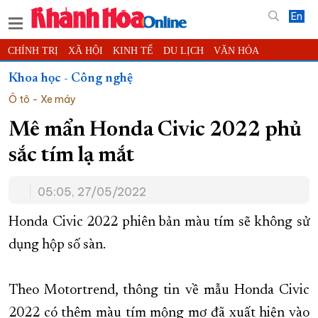
En
CHÍNH TRỊ
XÃ HỘI
KINH TẾ
DU LỊCH
VĂN HÓA
THỂ THAO
ĐỜI SỐNG
TIN ĐỊA PHƯƠNG
Khoa học - Công nghệ
Ô tô - Xe máy
KHOA HỌC - CÔNG NGHỆ
PHÁP LUẬT
BẠN ĐỌC
PHÓNG SỰ
THẾ GIỚI
MULTIMEDIA
VIDEO
ĐỌC BÁO ONLINE
Mê mẩn Honda Civic 2022 phủ
PODCAST
THÔNG TIN - QUẢNG CÁO
sắc tím lạ mắt
QUY HOẠCH TỈNH KHÁNH HÒA
05:05, 27/05/2022
TRƯỜNG SA BIỂN ĐẢO QUÊ HƯƠNG
CHUNG TAY CẢI CÁCH HÀNH CHÍNH
Honda Civic 2022 phiên bản màu tím sẽ không sử
dụng hộp số sàn.
XÂY DỰNG NÔNG THÔN MỚI
LỊCH CẮT ĐIỆN
TÀU - XE - MÁY BAY
Theo Motortrend, thông tin về mẫu Honda Civic
KỶ NIỆM 370 NĂM XÂY DỰNG VÀ PHÁT TRIỂN TỈNH KHÁNH HÒA
2022 có thêm màu tím mộng mơ đã xuất hiện vào
KHOẢNH KHẮC ĐẸP XỨ TRẦM