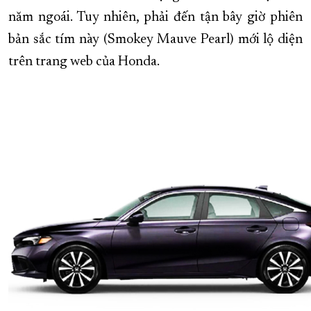
năm ngoái. Tuy nhiên, phải đến tận bây giờ phiên
XÂY DỰNG KHÁNH HÒA TRỞ THÀNH THÀNH PHỐ TRỰC THUỘC 
bản sắc tím này (Smokey Mauve Pearl) mới lộ diện
ĐẠI HỘI ĐẢNG CÁC CẤP
TRANG CHỦ
VỀ BÁO KHÁNH HÒA
trên trang web của Honda.