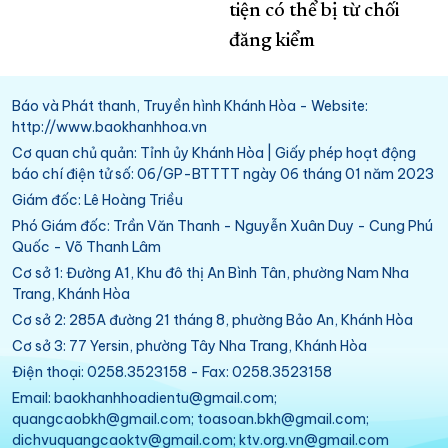
tiện có thể bị từ chối
đăng kiểm
Báo và Phát thanh, Truyền hình Khánh Hòa - Website:
http://www.baokhanhhoa.vn
Cơ quan chủ quản: Tỉnh ủy Khánh Hòa | Giấy phép hoạt động
báo chí điện tử số: 06/GP-BTTTT ngày 06 tháng 01 năm 2023
Giám đốc: Lê Hoàng Triều
Phó Giám đốc: Trần Văn Thanh - Nguyễn Xuân Duy - Cung Phú
Quốc - Võ Thanh Lâm
Cơ sở 1: Đường A1, Khu đô thị An Bình Tân, phường Nam Nha
Trang, Khánh Hòa
Cơ sở 2: 285A đường 21 tháng 8, phường Bảo An, Khánh Hòa
Cơ sở 3: 77 Yersin, phường Tây Nha Trang, Khánh Hòa
Điện thoại: 0258.3523158 - Fax: 0258.3523158
Email: baokhanhhoadientu@gmail.com;
quangcaobkh@gmail.com; toasoan.bkh@gmail.com;
dichvuquangcaoktv@gmail.com; ktv.org.vn@gmail.com