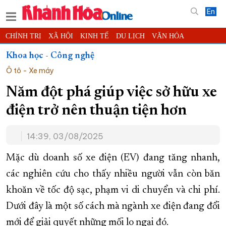
En
CHÍNH TRỊ
XÃ HỘI
KINH TẾ
DU LỊCH
VĂN HÓA
THỂ THAO
ĐỜI SỐNG
TIN ĐỊA PHƯƠNG
Khoa học - Công nghệ
Ô tô - Xe máy
KHOA HỌC - CÔNG NGHỆ
PHÁP LUẬT
BẠN ĐỌC
PHÓNG SỰ
THẾ GIỚI
MULTIMEDIA
VIDEO
ĐỌC BÁO ONLINE
Năm đột phá giúp việc sở hữu xe
PODCAST
THÔNG TIN - QUẢNG CÁO
điện trở nên thuận tiện hơn
QUY HOẠCH TỈNH KHÁNH HÒA
14:39, 03/08/2025
TRƯỜNG SA BIỂN ĐẢO QUÊ HƯƠNG
CHUNG TAY CẢI CÁCH HÀNH CHÍNH
Mặc dù doanh số xe điện (EV) đang tăng nhanh,
các nghiên cứu cho thấy nhiều người vẫn còn băn
XÂY DỰNG NÔNG THÔN MỚI
LỊCH CẮT ĐIỆN
khoăn về tốc độ sạc, phạm vi di chuyển và chi phí.
TÀU - XE - MÁY BAY
Dưới đây là một số cách mà ngành xe điện đang đổi
KỶ NIỆM 370 NĂM XÂY DỰNG VÀ PHÁT TRIỂN TỈNH KHÁNH HÒA
mới để giải quyết những mối lo ngại đó.
KHOẢNH KHẮC ĐẸP XỨ TRẦM