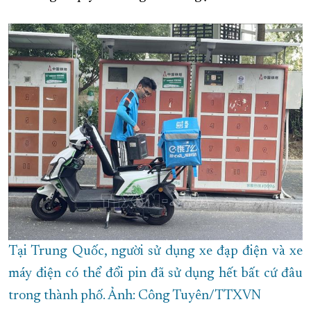
XÂY DỰNG KHÁNH HÒA TRỞ THÀNH THÀNH PHỐ TRỰC THUỘC 
ĐẠI HỘI ĐẢNG CÁC CẤP
TRANG CHỦ
VỀ BÁO KHÁNH HÒA
Tại Trung Quốc, người sử dụng xe đạp điện và xe
máy điện có thể đổi pin đã sử dụng hết bất cứ đâu
trong thành phố. Ảnh: Công Tuyên/TTXVN