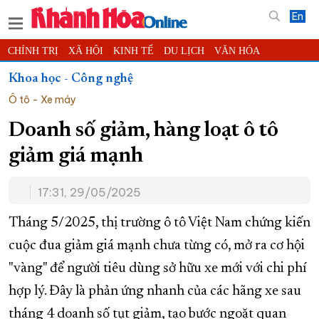
En
CHÍNH TRỊ
XÃ HỘI
KINH TẾ
DU LỊCH
VĂN HÓA
THỂ THAO
ĐỜI SỐNG
TIN ĐỊA PHƯƠNG
Khoa học - Công nghệ
Ô tô - Xe máy
KHOA HỌC - CÔNG NGHỆ
PHÁP LUẬT
BẠN ĐỌC
PHÓNG SỰ
THẾ GIỚI
MULTIMEDIA
VIDEO
ĐỌC BÁO ONLINE
Doanh số giảm, hàng loạt ô tô
PODCAST
THÔNG TIN - QUẢNG CÁO
giảm giá mạnh
QUY HOẠCH TỈNH KHÁNH HÒA
17:31, 29/05/2025
TRƯỜNG SA BIỂN ĐẢO QUÊ HƯƠNG
CHUNG TAY CẢI CÁCH HÀNH CHÍNH
Tháng 5/2025, thị trường ô tô Việt Nam chứng kiến
cuộc đua giảm giá mạnh chưa từng có, mở ra cơ hội
XÂY DỰNG NÔNG THÔN MỚI
LỊCH CẮT ĐIỆN
"vàng" để người tiêu dùng sở hữu xe mới với chi phí
TÀU - XE - MÁY BAY
hợp lý. Đây là phản ứng nhanh của các hãng xe sau
KỶ NIỆM 370 NĂM XÂY DỰNG VÀ PHÁT TRIỂN TỈNH KHÁNH HÒA
tháng 4 doanh số tụt giảm, tạo bước ngoặt quan
KHOẢNH KHẮC ĐẸP XỨ TRẦM