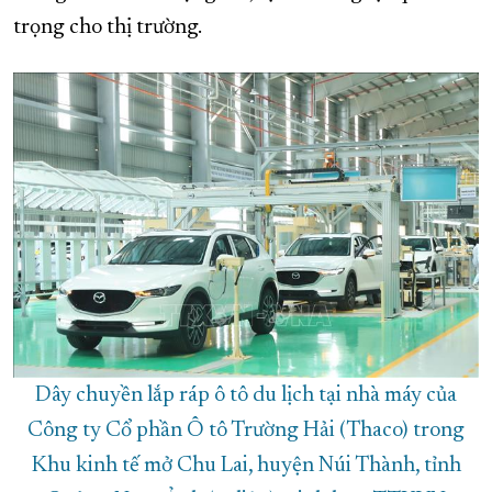
trọng cho thị trường.
XÂY DỰNG KHÁNH HÒA TRỞ THÀNH THÀNH PHỐ TRỰC THUỘC 
ĐẠI HỘI ĐẢNG CÁC CẤP
TRANG CHỦ
VỀ BÁO KHÁNH HÒA
Dây chuyền lắp ráp ô tô du lịch tại nhà máy của
Công ty Cổ phần Ô tô Trường Hải (Thaco) trong
Khu kinh tế mở Chu Lai, huyện Núi Thành, tỉnh