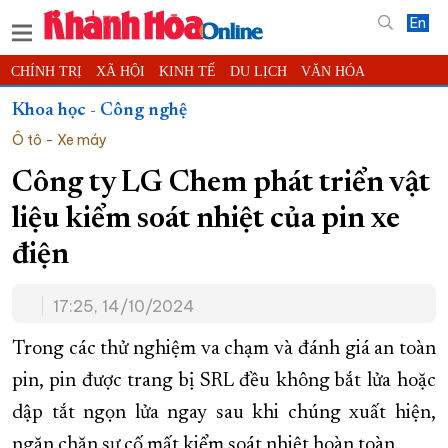
En
CHÍNH TRỊ
XÃ HỘI
KINH TẾ
DU LỊCH
VĂN HÓA
THỂ THAO
ĐỜI SỐNG
TIN ĐỊA PHƯƠNG
Khoa học - Công nghệ
Ô tô - Xe máy
KHOA HỌC - CÔNG NGHỆ
PHÁP LUẬT
BẠN ĐỌC
PHÓNG SỰ
THẾ GIỚI
MULTIMEDIA
VIDEO
ĐỌC BÁO ONLINE
Công ty LG Chem phát triển vật
PODCAST
THÔNG TIN - QUẢNG CÁO
liệu kiểm soát nhiệt của pin xe
QUY HOẠCH TỈNH KHÁNH HÒA
điện
TRƯỜNG SA BIỂN ĐẢO QUÊ HƯƠNG
17:25, 14/10/2024
CHUNG TAY CẢI CÁCH HÀNH CHÍNH
XÂY DỰNG NÔNG THÔN MỚI
LỊCH CẮT ĐIỆN
Trong các thử nghiệm va chạm và đánh giá an toàn
TÀU - XE - MÁY BAY
pin, pin được trang bị SRL đều không bắt lửa hoặc
dập tắt ngọn lửa ngay sau khi chúng xuất hiện,
KỶ NIỆM 370 NĂM XÂY DỰNG VÀ PHÁT TRIỂN TỈNH KHÁNH HÒA
ngăn chặn sự cố mất kiểm soát nhiệt hoàn toàn.
KHOẢNH KHẮC ĐẸP XỨ TRẦM