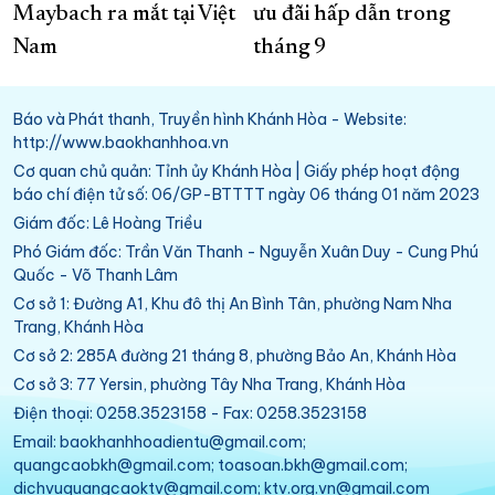
Maybach ra mắt tại Việt
ưu đãi hấp dẫn trong
Nam
tháng 9
Báo và Phát thanh, Truyền hình Khánh Hòa - Website:
http://www.baokhanhhoa.vn
Cơ quan chủ quản: Tỉnh ủy Khánh Hòa | Giấy phép hoạt động
báo chí điện tử số: 06/GP-BTTTT ngày 06 tháng 01 năm 2023
Giám đốc: Lê Hoàng Triều
Phó Giám đốc: Trần Văn Thanh - Nguyễn Xuân Duy - Cung Phú
Quốc - Võ Thanh Lâm
Cơ sở 1: Đường A1, Khu đô thị An Bình Tân, phường Nam Nha
Trang, Khánh Hòa
Cơ sở 2: 285A đường 21 tháng 8, phường Bảo An, Khánh Hòa
Cơ sở 3: 77 Yersin, phường Tây Nha Trang, Khánh Hòa
Điện thoại: 0258.3523158 - Fax: 0258.3523158
Email: baokhanhhoadientu@gmail.com;
quangcaobkh@gmail.com; toasoan.bkh@gmail.com;
dichvuquangcaoktv@gmail.com; ktv.org.vn@gmail.com