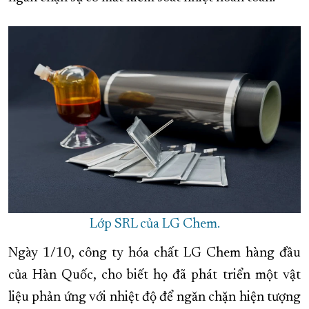
XÂY DỰNG KHÁNH HÒA TRỞ THÀNH THÀNH PHỐ TRỰC THUỘC 
ĐẠI HỘI ĐẢNG CÁC CẤP
TRANG CHỦ
VỀ BÁO KHÁNH HÒA
Lớp SRL của LG Chem.
Ngày 1/10, công ty hóa chất LG Chem hàng đầu
của Hàn Quốc, cho biết họ đã phát triển một vật
liệu phản ứng với nhiệt độ để ngăn chặn hiện tượng