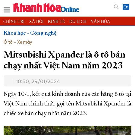
En
CHÍNH TRỊ
XÃ HỘI
KINH TẾ
DU LỊCH
VĂN HÓA
THỂ THAO
ĐỜI SỐNG
TIN ĐỊA PHƯƠNG
Khoa học - Công nghệ
Ô tô - Xe máy
KHOA HỌC - CÔNG NGHỆ
PHÁP LUẬT
BẠN ĐỌC
PHÓNG SỰ
THẾ GIỚI
MULTIMEDIA
VIDEO
ĐỌC BÁO ONLINE
Mitsubishi Xpander là ô tô bán
PODCAST
THÔNG TIN - QUẢNG CÁO
chạy nhất Việt Nam năm 2023
QUY HOẠCH TỈNH KHÁNH HÒA
10:50, 29/01/2024
TRƯỜNG SA BIỂN ĐẢO QUÊ HƯƠNG
CHUNG TAY CẢI CÁCH HÀNH CHÍNH
Ngày 10-1, kết quả kinh doanh của các hãng ô tô tại
Việt Nam chính thức gọi tên Mitsubishi Xpander là
XÂY DỰNG NÔNG THÔN MỚI
LỊCH CẮT ĐIỆN
chiếc xe bán chạy nhất năm 2023.
TÀU - XE - MÁY BAY
KỶ NIỆM 370 NĂM XÂY DỰNG VÀ PHÁT TRIỂN TỈNH KHÁNH HÒA
KHOẢNH KHẮC ĐẸP XỨ TRẦM