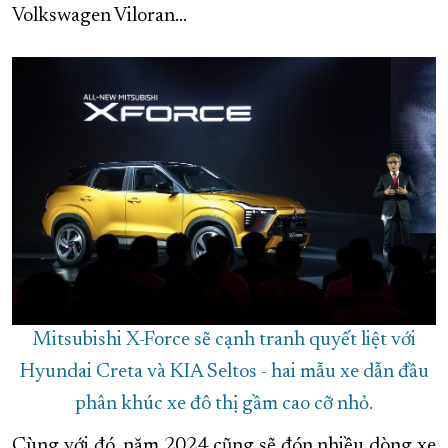
Volkswagen Viloran…
Mitsubishi X-Force sẽ cạnh tranh quyết liệt với
Hyundai Creta và KIA Seltos - hai mẫu xe dẫn đầu
phân khúc xe đô thị gầm cao cỡ nhỏ.
Cùng với đó, năm 2024 cũng sẽ đón nhiều dòng xe