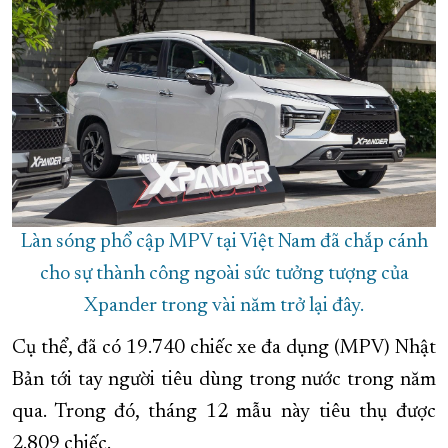
XÂY DỰNG KHÁNH HÒA TRỞ THÀNH THÀNH PHỐ TRỰC THUỘC 
ĐẠI HỘI ĐẢNG CÁC CẤP
TRANG CHỦ
VỀ BÁO KHÁNH HÒA
Làn sóng phổ cập MPV tại Việt Nam đã chắp cánh
cho sự thành công ngoài sức tưởng tượng của
Xpander trong vài năm trở lại đây.
Cụ thể, đã có 19.740 chiếc xe đa dụng (MPV) Nhật
Bản tới tay người tiêu dùng trong nước trong năm
qua. Trong đó, tháng 12 mẫu này tiêu thụ được
2.809 chiếc.