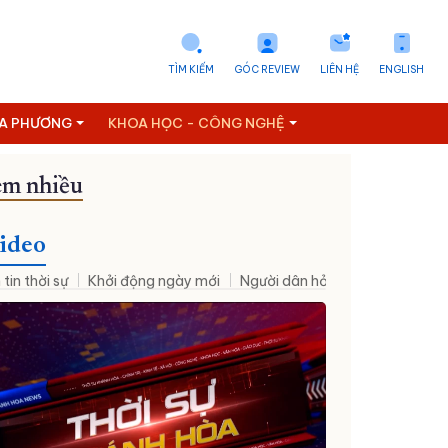
TÌM KIẾM
GÓC REVIEW
LIÊN HỆ
ENGLISH
ỊA PHƯƠNG
KHOA HỌC - CÔNG NGHỆ
m nhiều
ideo
 tin thời sự
Khởi động ngày mới
Người dân hỏi – Cơ quan nhà nư