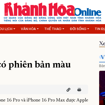
DU LỊCH
VĂN HÓA
THỂ THAO
ĐỜI SỐNG
TIN Đ
Xe
V
có phiên bản màu
Bản
hone 16 Pro và iPhone 16 Pro Max được Apple