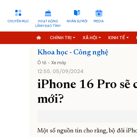
CHUYÊN MỤC
HOẠT ĐỘNG
NHÂN SỰ MỚI
MEDIA
LÃNH ĐẠO TỈNH
CHÍNH TRỊ
XÃ HỘI
KINH TẾ
Khoa học - Công nghệ
Ô tô - Xe máy
12:55, 05/09/2024
iPhone 16 Pro sẽ 
mới?
Một số nguồn tin cho rằng, bộ đôi iP