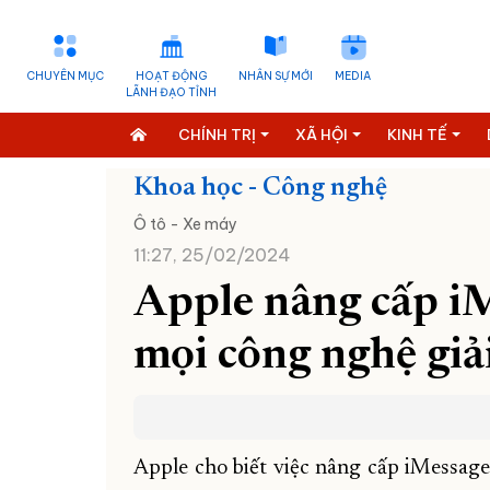
CHUYÊN MỤC
HOẠT ĐỘNG
NHÂN SỰ MỚI
MEDIA
LÃNH ĐẠO TỈNH
CHÍNH TRỊ
XÃ HỘI
KINH TẾ
Khoa học - Công nghệ
Ô tô - Xe máy
11:27, 25/02/2024
Apple nâng cấp iM
mọi công nghệ giả
Apple cho biết việc nâng cấp iMessage