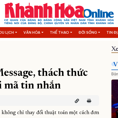
DU LỊCH
VĂN HÓA
THỂ THAO
ĐỜI SỐNG
TIN Đ
Xe
V
essage, thách thức
Bản
i mã tin nhắn
 không chỉ thay đổi thuật toán một cách đơn