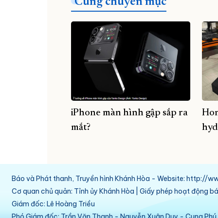
Cùng chuyên mục
iPhone màn hình gập sắp ra
Hon
mắt?
hyd
Báo và Phát thanh, Truyền hình Khánh Hòa - Website: http:/
Cơ quan chủ quản: Tỉnh ủy Khánh Hòa | Giấy phép hoạt động 
Giám đốc: Lê Hoàng Triều
Phó Giám đốc: Trần Văn Thanh - Nguyễn Xuân Duy - Cung Ph