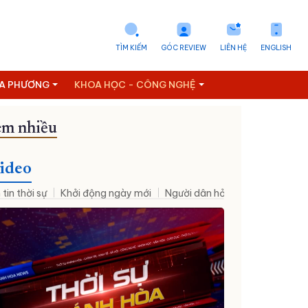
TÌM KIẾM
GÓC REVIEW
LIÊN HỆ
ENGLISH
ỊA PHƯƠNG
KHOA HỌC - CÔNG NGHỆ
m nhiều
ideo
 tin thời sự
Khởi động ngày mới
Người dân hỏi – Cơ quan nhà nư