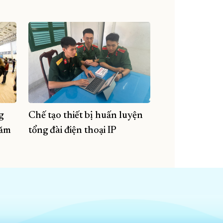
g
Chế tạo thiết bị huấn luyện
năm
tổng đài điện thoại IP