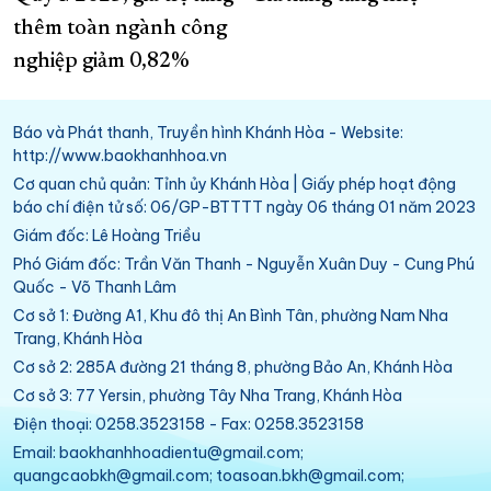
thêm toàn ngành công
nghiệp giảm 0,82%
Báo và Phát thanh, Truyền hình Khánh Hòa - Website:
http://www.baokhanhhoa.vn
Cơ quan chủ quản: Tỉnh ủy Khánh Hòa | Giấy phép hoạt động
báo chí điện tử số: 06/GP-BTTTT ngày 06 tháng 01 năm 2023
Giám đốc: Lê Hoàng Triều
Phó Giám đốc: Trần Văn Thanh - Nguyễn Xuân Duy - Cung Phú
Quốc - Võ Thanh Lâm
Cơ sở 1: Đường A1, Khu đô thị An Bình Tân, phường Nam Nha
Trang, Khánh Hòa
Cơ sở 2: 285A đường 21 tháng 8, phường Bảo An, Khánh Hòa
Cơ sở 3: 77 Yersin, phường Tây Nha Trang, Khánh Hòa
Điện thoại: 0258.3523158 - Fax: 0258.3523158
Email: baokhanhhoadientu@gmail.com;
quangcaobkh@gmail.com; toasoan.bkh@gmail.com;