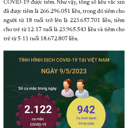
COVID-19 được tiêm. Như vậy, tổng số liều vắc xin
XÂY DỰNG KHÁNH HÒA TRỞ THÀNH THÀNH PHỐ TRỰC THUỘC 
đã được tiêm là 266.296.051 liều, trong đó tiêm cho
ĐẠI HỘI ĐẢNG CÁC CẤP
TRANG CHỦ
VỀ BÁO KHÁNH HÒA
người từ 18 tuổi trở lên là 223.657.701 liều, tiêm
cho trẻ từ 12-17 tuổi là 23.965.543 liều và tiêm cho
trẻ từ 5-11 tuổi 18.672.807 liều.