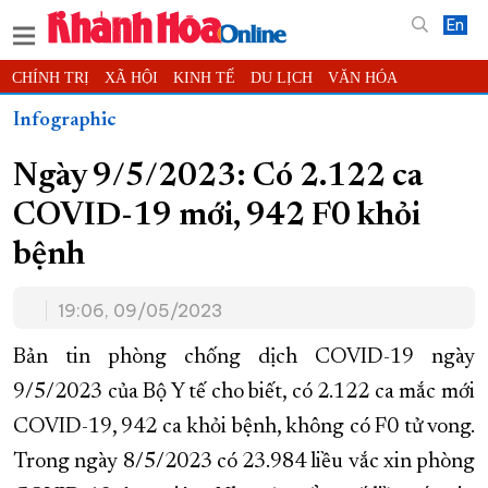
En
CHÍNH TRỊ
XÃ HỘI
KINH TẾ
DU LỊCH
VĂN HÓA
THỂ THAO
ĐỜI SỐNG
TIN ĐỊA PHƯƠNG
Infographic
KHOA HỌC - CÔNG NGHỆ
PHÁP LUẬT
BẠN ĐỌC
PHÓNG SỰ
Ngày 9/5/2023: Có 2.122 ca
THẾ GIỚI
MULTIMEDIA
VIDEO
ĐỌC BÁO ONLINE
COVID-19 mới, 942 F0 khỏi
PODCAST
THÔNG TIN - QUẢNG CÁO
bệnh
QUY HOẠCH TỈNH KHÁNH HÒA
TRƯỜNG SA BIỂN ĐẢO QUÊ HƯƠNG
19:06, 09/05/2023
CHUNG TAY CẢI CÁCH HÀNH CHÍNH
Bản tin phòng chống dịch COVID-19 ngày
XÂY DỰNG NÔNG THÔN MỚI
LỊCH CẮT ĐIỆN
9/5/2023 của Bộ Y tế cho biết, có 2.122 ca mắc mới
TÀU - XE - MÁY BAY
COVID-19, 942 ca khỏi bệnh, không có F0 tử vong.
KỶ NIỆM 370 NĂM XÂY DỰNG VÀ PHÁT TRIỂN TỈNH KHÁNH HÒA
Trong ngày 8/5/2023 có 23.984 liều vắc xin phòng
KHOẢNH KHẮC ĐẸP XỨ TRẦM