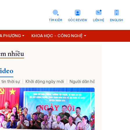
TÌM KIẾM
GÓC REVIEW
LIÊN HỆ
ENGLISH
ỊA PHƯƠNG
KHOA HỌC - CÔNG NGHỆ
m nhiều
ideo
 tin thời sự
Khởi động ngày mới
Người dân hỏi – Cơ quan nhà nư