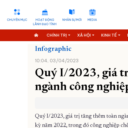
CHUYÊN MỤC
HOẠT ĐỘNG
NHÂN SỰ MỚI
MEDIA
LÃNH ĐẠO TỈNH
CHÍNH TRỊ
XÃ HỘI
KINH TẾ
Infographic
10:04, 03/04/2023
Quý I/2023, giá t
ngành công nghiệ
Quý I/2023, giá trị tăng thêm toàn ng
kỳ năm 2022, trong đó công nghiệp chế