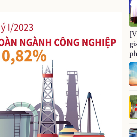
[V
gi
ph