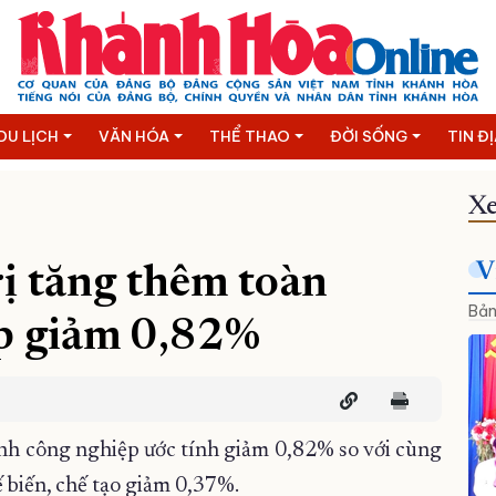
DU LỊCH
VĂN HÓA
THỂ THAO
ĐỜI SỐNG
TIN Đ
Xe
V
rị tăng thêm toàn
Bản
p giảm 0,82%
ành công nghiệp ước tính giảm 0,82% so với cùng
 biến, chế tạo giảm 0,37%.