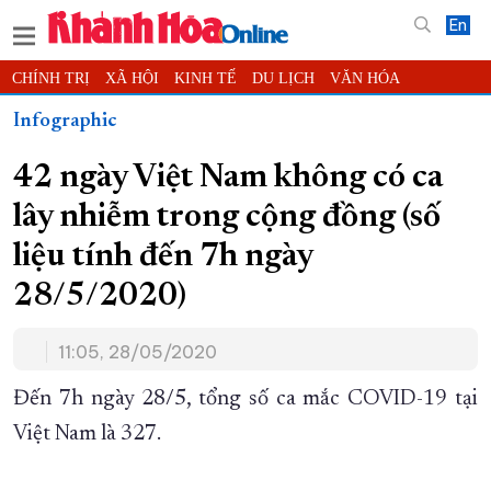
En
CHÍNH TRỊ
XÃ HỘI
KINH TẾ
DU LỊCH
VĂN HÓA
THỂ THAO
ĐỜI SỐNG
TIN ĐỊA PHƯƠNG
Infographic
KHOA HỌC - CÔNG NGHỆ
PHÁP LUẬT
BẠN ĐỌC
PHÓNG SỰ
42 ngày Việt Nam không có ca
THẾ GIỚI
MULTIMEDIA
VIDEO
ĐỌC BÁO ONLINE
lây nhiễm trong cộng đồng (số
PODCAST
THÔNG TIN - QUẢNG CÁO
liệu tính đến 7h ngày
QUY HOẠCH TỈNH KHÁNH HÒA
28/5/2020)
TRƯỜNG SA BIỂN ĐẢO QUÊ HƯƠNG
CHUNG TAY CẢI CÁCH HÀNH CHÍNH
11:05, 28/05/2020
XÂY DỰNG NÔNG THÔN MỚI
LỊCH CẮT ĐIỆN
Đến 7h ngày 28/5, tổng số ca mắc COVID-19 tại
TÀU - XE - MÁY BAY
Việt Nam là 327.
KỶ NIỆM 370 NĂM XÂY DỰNG VÀ PHÁT TRIỂN TỈNH KHÁNH HÒA
KHOẢNH KHẮC ĐẸP XỨ TRẦM