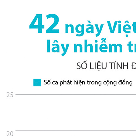
XÂY DỰNG KHÁNH HÒA TRỞ THÀNH THÀNH PHỐ TRỰC THUỘC 
ĐẠI HỘI ĐẢNG CÁC CẤP
TRANG CHỦ
VỀ BÁO KHÁNH HÒA