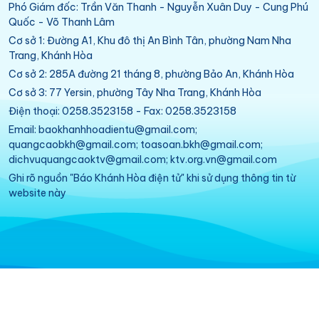
Phó Giám đốc: Trần Văn Thanh - Nguyễn Xuân Duy - Cung Phú
Quốc - Võ Thanh Lâm
Cơ sở 1: Đường A1, Khu đô thị An Bình Tân, phường Nam Nha
Trang, Khánh Hòa
Cơ sở 2: 285A đường 21 tháng 8, phường Bảo An, Khánh Hòa
Cơ sở 3: 77 Yersin, phường Tây Nha Trang, Khánh Hòa
Điện thoại: 0258.3523158 - Fax: 0258.3523158
Email: baokhanhhoadientu@gmail.com;
quangcaobkh@gmail.com; toasoan.bkh@gmail.com;
dichvuquangcaoktv@gmail.com; ktv.org.vn@gmail.com
Ghi rõ nguồn "Báo Khánh Hòa điện tử" khi sử dụng thông tin từ
website này