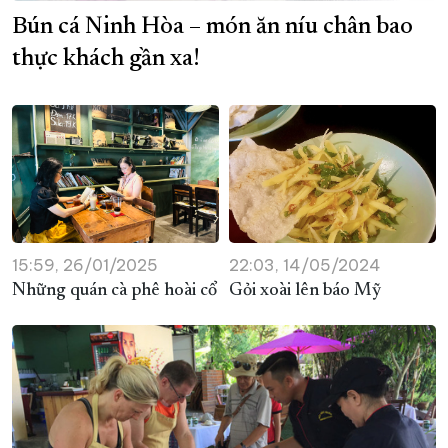
Bún cá Ninh Hòa – món ăn níu chân bao
XÂY DỰNG KHÁNH HÒA TRỞ THÀNH THÀNH PHỐ TRỰC THUỘC 
thực khách gần xa!
ĐẠI HỘI ĐẢNG CÁC CẤP
TRANG CHỦ
VỀ BÁO KHÁNH HÒA
15:59, 26/01/2025
22:03, 14/05/2024
Những quán cà phê hoài cổ
Gỏi xoài lên báo Mỹ