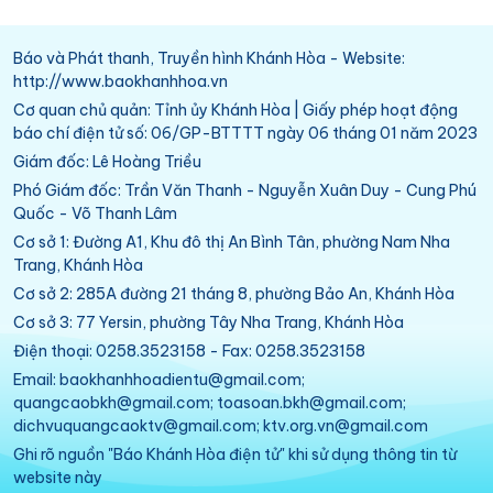
Báo và Phát thanh, Truyền hình Khánh Hòa - Website:
http://www.baokhanhhoa.vn
Cơ quan chủ quản: Tỉnh ủy Khánh Hòa | Giấy phép hoạt động
báo chí điện tử số: 06/GP-BTTTT ngày 06 tháng 01 năm 2023
Giám đốc: Lê Hoàng Triều
Phó Giám đốc: Trần Văn Thanh - Nguyễn Xuân Duy - Cung Phú
Quốc - Võ Thanh Lâm
Cơ sở 1: Đường A1, Khu đô thị An Bình Tân, phường Nam Nha
Trang, Khánh Hòa
Cơ sở 2: 285A đường 21 tháng 8, phường Bảo An, Khánh Hòa
Cơ sở 3: 77 Yersin, phường Tây Nha Trang, Khánh Hòa
Điện thoại: 0258.3523158 - Fax: 0258.3523158
Email: baokhanhhoadientu@gmail.com;
quangcaobkh@gmail.com; toasoan.bkh@gmail.com;
dichvuquangcaoktv@gmail.com; ktv.org.vn@gmail.com
Ghi rõ nguồn "Báo Khánh Hòa điện tử" khi sử dụng thông tin từ
website này