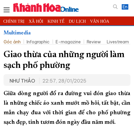
En
CHÍNH TRỊ
XÃ HỘI
KINH TẾ
DU LỊCH
VĂN HÓA
THỂ THAO
ĐỜI SỐNG
TIN ĐỊA PHƯƠNG
Multimedia
Góc ảnh
Infographic
E-magazine
Review
Livestream
KHOA HỌC - CÔNG NGHỆ
PHÁP LUẬT
BẠN ĐỌC
PHÓNG SỰ
THẾ GIỚI
MULTIMEDIA
VIDEO
ĐỌC BÁO ONLINE
Giao thừa của những người làm
PODCAST
THÔNG TIN - QUẢNG CÁO
sạch phố phường
QUY HOẠCH TỈNH KHÁNH HÒA
NHƯ THẢO
22:57, 28/01/2025
TRƯỜNG SA BIỂN ĐẢO QUÊ HƯƠNG
CHUNG TAY CẢI CÁCH HÀNH CHÍNH
Giữa dòng người đổ ra đường vui đón giao thừa
là những chiếc áo xanh mướt mồ hôi, tất bật, cần
XÂY DỰNG NÔNG THÔN MỚI
LỊCH CẮT ĐIỆN
mẫn chạy đua với thời gian để cho phố phường
TÀU - XE - MÁY BAY
sạch đẹp, tinh tươm đón ngày đầu năm mới.
KỶ NIỆM 370 NĂM XÂY DỰNG VÀ PHÁT TRIỂN TỈNH KHÁNH HÒA
KHOẢNH KHẮC ĐẸP XỨ TRẦM