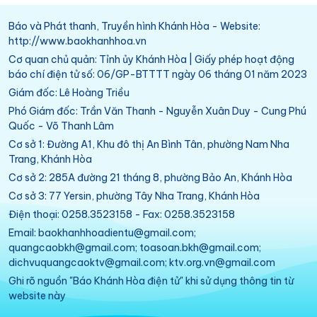
Báo và Phát thanh, Truyền hình Khánh Hòa - Website:
http://www.baokhanhhoa.vn
Cơ quan chủ quản: Tỉnh ủy Khánh Hòa | Giấy phép hoạt động
báo chí điện tử số: 06/GP-BTTTT ngày 06 tháng 01 năm 2023
Giám đốc: Lê Hoàng Triều
Phó Giám đốc: Trần Văn Thanh - Nguyễn Xuân Duy - Cung Phú
Quốc - Võ Thanh Lâm
Cơ sở 1: Đường A1, Khu đô thị An Bình Tân, phường Nam Nha
Trang, Khánh Hòa
Cơ sở 2: 285A đường 21 tháng 8, phường Bảo An, Khánh Hòa
Cơ sở 3: 77 Yersin, phường Tây Nha Trang, Khánh Hòa
Điện thoại: 0258.3523158 - Fax: 0258.3523158
Email: baokhanhhoadientu@gmail.com;
quangcaobkh@gmail.com; toasoan.bkh@gmail.com;
dichvuquangcaoktv@gmail.com; ktv.org.vn@gmail.com
Ghi rõ nguồn "Báo Khánh Hòa điện tử" khi sử dụng thông tin từ
website này