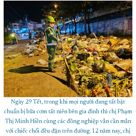
XÂY DỰNG KHÁNH HÒA TRỞ THÀNH THÀNH PHỐ TRỰC THUỘC 
ĐẠI HỘI ĐẢNG CÁC CẤP
TRANG CHỦ
VỀ BÁO KHÁNH HÒA
Ngày 29 Tết, trong khi mọi người đang tất bật
chuẩn bị bữa cơm tất niên bên gia đình thì chị Phạm
Thị Minh Hiền cùng các đồng nghiệp vẫn cần mẫn
với chiếc chổi đều đặn trên đường. 12 năm nay, chị