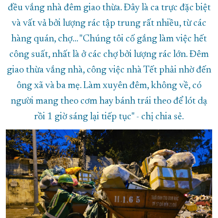
đều vắng nhà đêm giao thừa. Đây là ca trực đặc biệt
và vất vả bởi lượng rác tập trung rất nhiều, từ các
hàng quán, chợ... "Chúng tôi cố gắng làm việc hết
công suất, nhất là ở các chợ bởi lượng rác lớn. Đêm
giao thừa vắng nhà, công việc nhà Tết phải nhờ đến
ông xã và ba mẹ. Làm xuyên đêm, không về, có
người mang theo cơm hay bánh trái theo để lót dạ
rồi 1 giờ sáng lại tiếp tục" - chị chia sẻ.