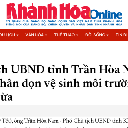
DU LỊCH
VĂN HÓA
THỂ THAO
ĐỜI SỐNG
TIN Đ
ch UBND tỉnh Trần Hòa 
hân dọn vệ sinh môi trườ
hừa
9 Tết), ông Trần Hòa Nam - Phó Chủ tịch UBND tỉnh 