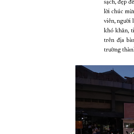
sạch, đẹp đ
lời chúc mừ
viên, người
khó khăn, t
trên địa b
trường thàn