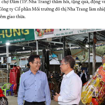
 chợ Đầm (TP. Nha Trang) thăm hỏi, tặng quà, động vi
ông ty Cổ phần Môi trường đô thị Nha Trang làm nhi
êm giao thừa.