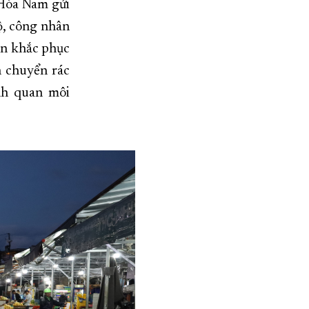
 Hòa Nam gửi
ộ, công nhân
ân khắc phục
n chuyển rác
nh quan môi