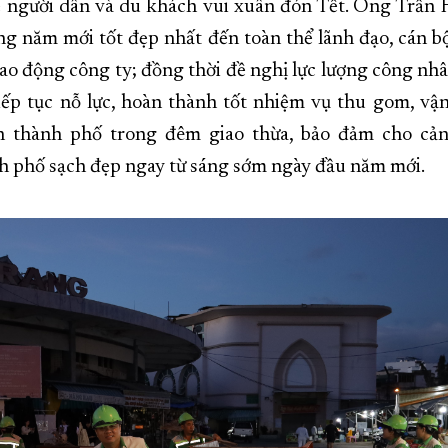
ể người dân và du khách vui xuân đón Tết. Ông Trần
ng năm mới tốt đẹp nhất đến toàn thể lãnh đạo, cán b
 lao động công ty; đồng thời đề nghị lực lượng công nh
iếp tục nỗ lực, hoàn thành tốt nhiệm vụ thu gom, vậ
àn thành phố trong đêm giao thừa, bảo đảm cho cả
h phố sạch đẹp ngay từ sáng sớm ngày đầu năm mới.