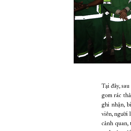
Tại đây, sa
gom rác thả
ghi nhận, b
viên, người
cảnh quan, 