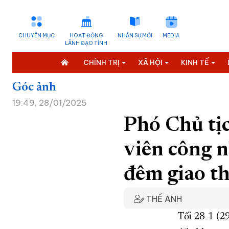
CHUYÊN MỤC
HOẠT ĐỘNG
NHÂN SỰ MỚI
MEDIA
LÃNH ĐẠO TỈNH
CHÍNH TRỊ
XÃ HỘI
KINH TẾ
Góc ảnh
19:49, 28/01/2025
Phó Chủ tị
viên công n
đêm giao t
THẾ ANH
Tối 28-1 (2