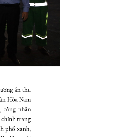
hương án thu
Trần Hòa Nam
ộ, công nhân
 chỉnh trang
nh phố xanh,