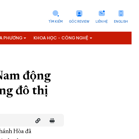
TÌM KIẾM
GÓC REVIEW
LIÊN HỆ
ENGLISH
ỊA PHƯƠNG
KHOA HỌC - CÔNG NGHỆ
Nam động
ng đô thị
Khánh Hòa đã