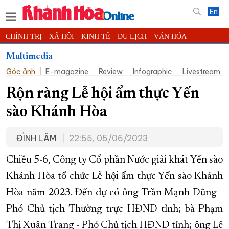
En
CHÍNH TRỊ
XÃ HỘI
KINH TẾ
DU LỊCH
VĂN HÓA
THỂ THAO
ĐỜI SỐNG
TIN ĐỊA PHƯƠNG
Multimedia
Góc ảnh
E-magazine
Review
Infographic
Livestream
KHOA HỌC - CÔNG NGHỆ
PHÁP LUẬT
BẠN ĐỌC
PHÓNG SỰ
THẾ GIỚI
MULTIMEDIA
VIDEO
ĐỌC BÁO ONLINE
Rộn ràng Lễ hội ẩm thực Yến
PODCAST
THÔNG TIN - QUẢNG CÁO
sào Khánh Hòa
QUY HOẠCH TỈNH KHÁNH HÒA
ĐÌNH LÂM
22:55, 05/06/2023
TRƯỜNG SA BIỂN ĐẢO QUÊ HƯƠNG
CHUNG TAY CẢI CÁCH HÀNH CHÍNH
Chiều 5-6, Công ty Cổ phần Nước giải khát Yến sào
Khánh Hòa tổ chức Lễ hội ẩm thực Yến sào Khánh
XÂY DỰNG NÔNG THÔN MỚI
LỊCH CẮT ĐIỆN
Hòa năm 2023. Đến dự có ông Trần Mạnh Dũng -
TÀU - XE - MÁY BAY
Phó Chủ tịch Thường trực HĐND tỉnh; bà Phạm
KỶ NIỆM 370 NĂM XÂY DỰNG VÀ PHÁT TRIỂN TỈNH KHÁNH HÒA
Thị Xuân Trang - Phó Chủ tịch HĐND tỉnh; ông Lê
KHOẢNH KHẮC ĐẸP XỨ TRẦM