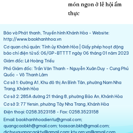
món ngon ở lễ hội ẩm
thực
Báo và Phát thanh, Truyền hình Khánh Hòa - Website:
http://www.baokhanhhoa.vn
Cơ quan chủ quản: Tỉnh ủy Khánh Hòa | Giấy phép hoạt động
báo chí điện tử số: 06/GP-BTTTT ngày 06 tháng 01 năm 2023
Giám đốc: Lê Hoàng Triều
Phó Giám đốc: Trần Văn Thanh - Nguyễn Xuân Duy - Cung Phú
Quốc - Võ Thanh Lâm
Cơ sở 1: Đường A1, Khu đô thị An Bình Tân, phường Nam Nha
Trang, Khánh Hòa
Cơ sở 2: 285A đường 21 tháng 8, phường Bảo An, Khánh Hòa
Cơ sở 3: 77 Yersin, phường Tây Nha Trang, Khánh Hòa
Điện thoại: 0258.3523158 - Fax: 0258.3523158
Email: baokhanhhoadientu@gmail.com;
quangcaobkh@gmail.com; toasoan.bkh@gmail.com;
dichvuquangcaoktv@gmail.com; ktv.org.vn@gmail.com