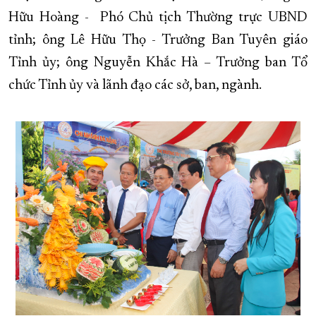
Hữu Hoàng - Phó Chủ tịch Thường trực UBND
XÂY DỰNG KHÁNH HÒA TRỞ THÀNH THÀNH PHỐ TRỰC THUỘC 
tỉnh; ông Lê Hữu Thọ - Trưởng Ban Tuyên giáo
ĐẠI HỘI ĐẢNG CÁC CẤP
TRANG CHỦ
VỀ BÁO KHÁNH HÒA
Tỉnh ủy; ông Nguyễn Khắc Hà – Trưởng ban Tổ
chức Tỉnh ủy và lãnh đạo các sở, ban, ngành.