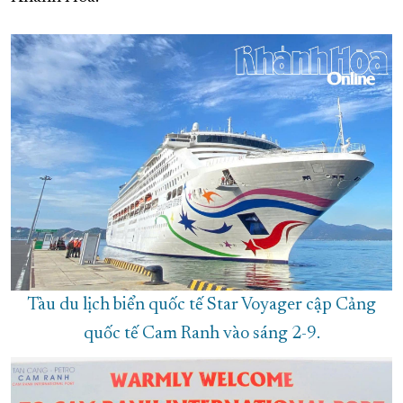
XÂY DỰNG KHÁNH HÒA TRỞ THÀNH THÀNH PHỐ TRỰC THUỘC 
ĐẠI HỘI ĐẢNG CÁC CẤP
TRANG CHỦ
VỀ BÁO KHÁNH HÒA
Tàu du lịch biển quốc tế Star Voyager cập Cảng
quốc tế Cam Ranh vào sáng 2-9.