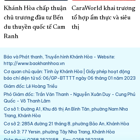
Khánh Hòa chấp thuận
CaraWorld khai trương
chủ trương đầu tư Bến
tổ hợp ẩm thực và siêu
du thuyền quốc tế Cam
thị
Ranh
Báo và Phát thanh, Truyền hình Khánh Hòa - Website:
http://www.baokhanhhoa.vn
Cơ quan chủ quản: Tỉnh ủy Khánh Hòa | Giấy phép hoạt động
báo chí điện tử số: 06/GP-BTTTT ngày 06 tháng 01 năm 2023
Giám đốc: Lê Hoàng Triều
Phó Giám đốc: Trần Văn Thanh - Nguyễn Xuân Duy - Cung Phú
Quốc - Võ Thanh Lâm
Cơ sở 1: Đường A1, Khu đô thị An Bình Tân, phường Nam Nha
Trang, Khánh Hòa
Cơ sở 2: 285A đường 21 tháng 8, phường Bảo An, Khánh Hòa
Cơ sở 3: 77 Yersin, phường Tây Nha Trang, Khánh Hòa