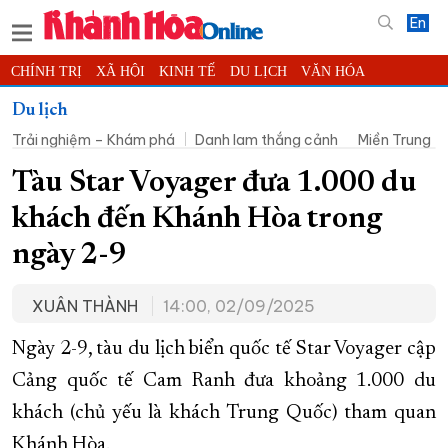
En
CHÍNH TRỊ
XÃ HỘI
KINH TẾ
DU LỊCH
VĂN HÓA
THỂ THAO
ĐỜI SỐNG
TIN ĐỊA PHƯƠNG
Du lịch
Trải nghiệm – Khám phá
Danh lam thắng cảnh
Miền Trung -
KHOA HỌC - CÔNG NGHỆ
PHÁP LUẬT
BẠN ĐỌC
PHÓNG SỰ
THẾ GIỚI
MULTIMEDIA
VIDEO
ĐỌC BÁO ONLINE
Tàu Star Voyager đưa 1.000 du
PODCAST
THÔNG TIN - QUẢNG CÁO
khách đến Khánh Hòa trong
QUY HOẠCH TỈNH KHÁNH HÒA
ngày 2-9
TRƯỜNG SA BIỂN ĐẢO QUÊ HƯƠNG
XUÂN THÀNH
14:00, 02/09/2025
CHUNG TAY CẢI CÁCH HÀNH CHÍNH
XÂY DỰNG NÔNG THÔN MỚI
LỊCH CẮT ĐIỆN
Ngày 2-9, tàu du lịch biển quốc tế Star Voyager cập
TÀU - XE - MÁY BAY
Cảng quốc tế Cam Ranh đưa khoảng 1.000 du
khách (chủ yếu là khách Trung Quốc) tham quan
KỶ NIỆM 370 NĂM XÂY DỰNG VÀ PHÁT TRIỂN TỈNH KHÁNH HÒA
Khánh Hòa.
KHOẢNH KHẮC ĐẸP XỨ TRẦM