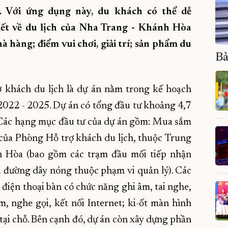
. Với ứng dụng này, du khách có thể dễ
iết về du lịch của Nha Trang - Khánh Hòa
à hàng; điểm vui chơi, giải trí; sản phẩm du
Bả
ợ khách du lịch là dự án nằm trong kế hoạch
2022 - 2025. Dự án có tổng đầu tư khoảng 4,7
 Các hạng mục đầu tư của dự án gồm: Mua sắm
 của Phòng Hỗ trợ khách du lịch, thuộc Trung
h Hòa (bao gồm các trạm đầu mối tiếp nhận
ài đường dây nóng thuộc phạm vi quản lý). Các
 điện thoại bàn có chức năng ghi âm, tai nghe,
, nghe gọi, kết nối Internet; ki-ốt màn hình
 tại chỗ. Bên cạnh đó, dự án còn xây dựng phần