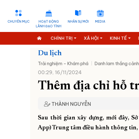
CHUYÊN MỤC
HOẠT ĐỘNG
NHÂN SỰ MỚI
MEDIA
LÃNH ĐẠO TỈNH
CHÍNH TRỊ
XÃ HỘI
KINH TẾ
Du lịch
Trải nghiệm – Khám phá
Danh lam thắng cảnh
00:29, 16/11/2024
Thêm địa chỉ hỗ t
THÀNH NGUYỄN
Sau thời gian xây dựng, mới đây, S
App) Trung tâm điều hành thông tin, h