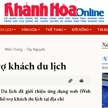
DU LỊCH
VĂN HÓA
THỂ THAO
ĐỜI SỐNG
TIN Đ
Xe
Miền Trung - Tây Nguyên
V
rợ khách du lịch
Bản
ở Du lịch đã giới thiệu ứng dụng web (Web
ỗ trợ khách du lịch tại địa chỉ