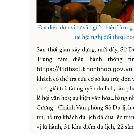
Đại diện đơn vị tư vấn giới thiệu Trung
tại hội nghị đối thoại d
Sau thời gian xây dựng, mới đây, Sở D
Trung tâm điều hành thông tin
https://ttdhsdl.khanhhoa.gov.vn
khách có thể tra cứu cơ sở lưu trú; đơn
chơi, giải trí; tài nguyên du lịch; sản 
lễ hội văn hóa; sự kiện văn hóa... bằn
Cương - Chánh Văn phòng Sở Du lịch c
tin, hỗ trợ khách du lịch đã đưa lên tr
vị lữ hành, 31 khu điểm du lịch, 22 sả