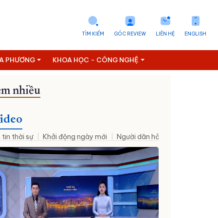
TÌM KIẾM
GÓC REVIEW
LIÊN HỆ
ENGLISH
ỊA PHƯƠNG
KHOA HỌC - CÔNG NGHỆ
m nhiều
ideo
 tin thời sự
Khởi động ngày mới
Người dân hỏi – Cơ quan nhà nư