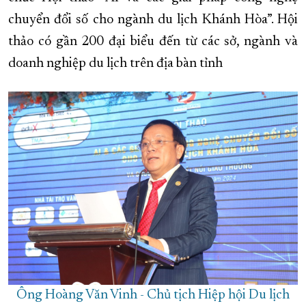
chuyển đổi số cho ngành du lịch Khánh Hòa”. Hội
XÂY DỰNG KHÁNH HÒA TRỞ THÀNH THÀNH PHỐ TRỰC THUỘC 
thảo có gần 200 đại biểu đến từ các sở, ngành và
ĐẠI HỘI ĐẢNG CÁC CẤP
TRANG CHỦ
VỀ BÁO KHÁNH HÒA
doanh nghiệp du lịch trên địa bàn tỉnh
Ông Hoàng Văn Vinh - Chủ tịch Hiệp hội Du lịch