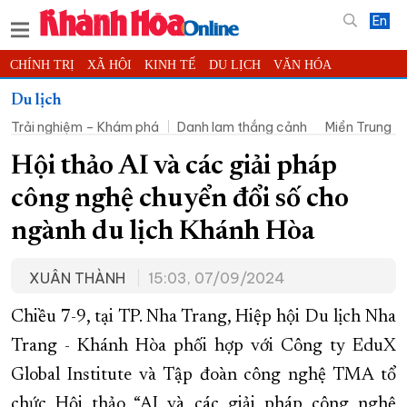
En
CHÍNH TRỊ
XÃ HỘI
KINH TẾ
DU LỊCH
VĂN HÓA
THỂ THAO
ĐỜI SỐNG
TIN ĐỊA PHƯƠNG
Du lịch
Trải nghiệm – Khám phá
Danh lam thắng cảnh
Miền Trung -
KHOA HỌC - CÔNG NGHỆ
PHÁP LUẬT
BẠN ĐỌC
PHÓNG SỰ
THẾ GIỚI
MULTIMEDIA
VIDEO
ĐỌC BÁO ONLINE
Hội thảo AI và các giải pháp
PODCAST
THÔNG TIN - QUẢNG CÁO
công nghệ chuyển đổi số cho
QUY HOẠCH TỈNH KHÁNH HÒA
ngành du lịch Khánh Hòa
TRƯỜNG SA BIỂN ĐẢO QUÊ HƯƠNG
XUÂN THÀNH
15:03, 07/09/2024
CHUNG TAY CẢI CÁCH HÀNH CHÍNH
XÂY DỰNG NÔNG THÔN MỚI
LỊCH CẮT ĐIỆN
Chiều 7-9, tại TP. Nha Trang, Hiệp hội Du lịch Nha
TÀU - XE - MÁY BAY
Trang - Khánh Hòa phối hợp với Công ty EduX
Global Institute và Tập đoàn công nghệ TMA tổ
KỶ NIỆM 370 NĂM XÂY DỰNG VÀ PHÁT TRIỂN TỈNH KHÁNH HÒA
chức Hội thảo “AI và các giải pháp công nghệ
KHOẢNH KHẮC ĐẸP XỨ TRẦM