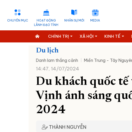
CHUYÊN MỤC
HOẠT ĐỘNG
NHÂN SỰ MỚI
MEDIA
LÃNH ĐẠO TỈNH
CHÍNH TRỊ
XÃ HỘI
KINH TẾ
Du lịch
Danh lam thắng cảnh
Miền Trung - Tây Nguyê
14:47, 14/07/2024
Du khách quốc tế 
Vịnh ánh sáng qu
2024
THÀNH NGUYỄN