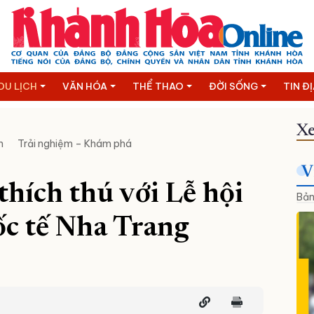
DU LỊCH
VĂN HÓA
THỂ THAO
ĐỜI SỐNG
TIN Đ
Xe
n
Trải nghiệm – Khám phá
V
thích thú với Lễ hội
Bản
ốc tế Nha Trang