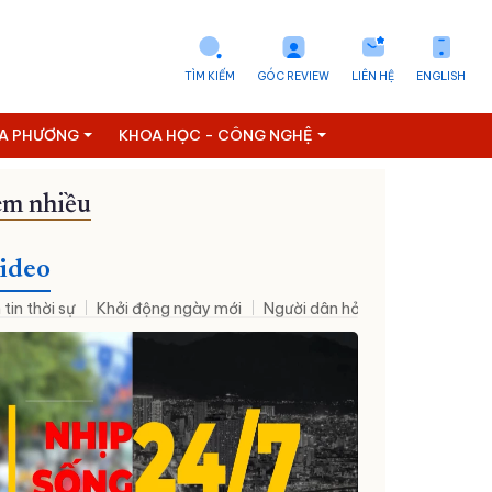
TÌM KIẾM
GÓC REVIEW
LIÊN HỆ
ENGLISH
ỊA PHƯƠNG
KHOA HỌC - CÔNG NGHỆ
m nhiều
ideo
 tin thời sự
Khởi động ngày mới
Người dân hỏi – Cơ quan nhà nư