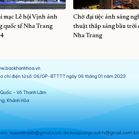
i mạc Lễ hội Vịnh ánh
Chờ đại tiệc ánh sáng ng
g quốc tế Nha Trang
thuật thắp sáng bầu trời
4
Nha Trang
/www.baokhanhhoa.vn
báo chí điện tử số: 06/GP-BTTTT ngày 06 tháng 01 năm 2023
ú Quốc - Võ Thanh Lâm
ang, Khánh Hòa
om; toasoan.bkh@gmail.com; dichvuquangcaoktv@gmail.com; kt