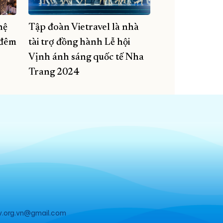
hệ
Tập đoàn Vietravel là nhà
 đêm
tài trợ đồng hành Lễ hội
Vịnh ánh sáng quốc tế Nha
Trang 2024
v.org.vn@gmail.com