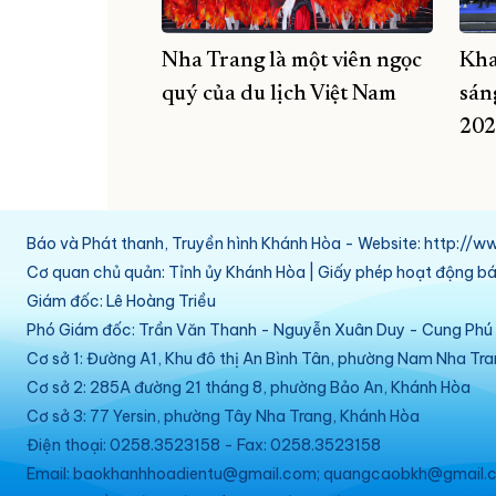
Nha Trang là một viên ngọc
Kha
quý của du lịch Việt Nam
sán
202
Báo và Phát thanh, Truyền hình Khánh Hòa - Website: http:/
Cơ quan chủ quản: Tỉnh ủy Khánh Hòa | Giấy phép hoạt động 
Giám đốc: Lê Hoàng Triều
Phó Giám đốc: Trần Văn Thanh - Nguyễn Xuân Duy - Cung Ph
Cơ sở 1: Đường A1, Khu đô thị An Bình Tân, phường Nam Nha Tr
Cơ sở 2: 285A đường 21 tháng 8, phường Bảo An, Khánh Hòa
Cơ sở 3: 77 Yersin, phường Tây Nha Trang, Khánh Hòa
Điện thoại: 0258.3523158 - Fax: 0258.3523158
Email: baokhanhhoadientu@gmail.com; quangcaobkh@gmail.c