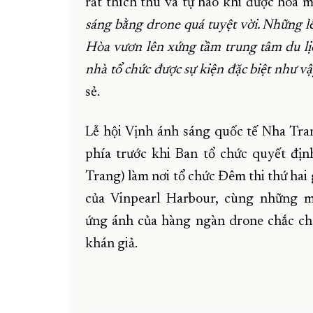
rất thích thú và tự hào khi được hòa m
sáng bằng drone quá tuyệt vời. Những 
Hòa vươn lên xứng tầm trung tâm du lịc
nhà tổ chức được sự kiện đặc biệt như vậ
sẻ.
Lễ hội Vịnh ánh sáng quốc tế Nha Tra
phía trước khi Ban tổ chức quyết đị
Trang) làm nơi tổ chức Đêm thi thứ hai
của Vinpearl Harbour, cùng những 
ứng ánh của hàng ngàn drone chắc ch
khán giả.