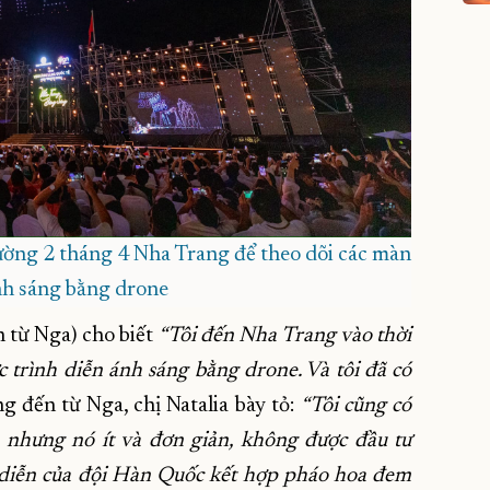
ờng 2 tháng 4 Nha Trang để theo dõi các màn
nh sáng bằng drone
 từ Nga) cho biết
“Tôi đến Nha Trang vào thời
ức trình diễn ánh sáng bằng drone. Và tôi đã có
 đến từ Nga, chị Natalia bày tỏ:
“Tôi cũng có
, nhưng nó ít và đơn giản, không được đầu tư
 diễn của đội Hàn Quốc kết hợp pháo hoa đem