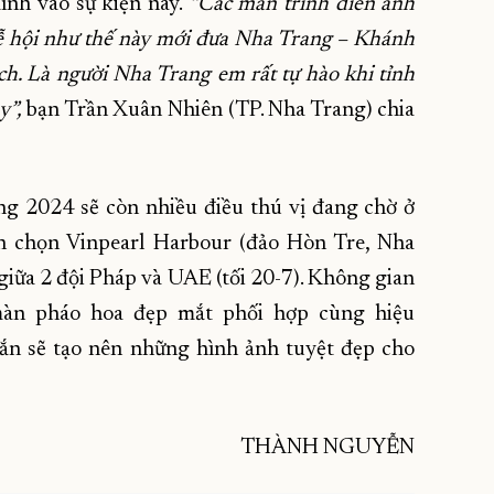
ình vào sự kiện này.
“Các màn trình diễn ánh
lễ hội như thế này mới đưa Nha Trang – Khánh
h. Là người Nha Trang em rất tự hào khi tỉnh
y”,
bạn Trần Xuân Nhiên (TP. Nha Trang) chia
ng 2024 sẽ còn nhiều điều thú vị đang chờ ở
nh chọn Vinpearl Harbour (đảo Hòn Tre, Nha
 giữa 2 đội Pháp và UAE (tối 20-7). Không gian
màn pháo hoa đẹp mắt phối hợp cùng hiệu
ắn sẽ tạo nên những hình ảnh tuyệt đẹp cho
THÀNH NGUYỄN