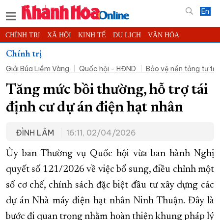
En
CHÍNH TRỊ
XÃ HỘI
KINH TẾ
DU LỊCH
VĂN HÓA
THỂ THAO
ĐỜI SỐNG
TIN ĐỊA PHƯƠNG
Chính trị
Giải Búa Liềm Vàng
Quốc hội - HĐND
Bảo vệ nền tảng tư t
KHOA HỌC - CÔNG NGHỆ
PHÁP LUẬT
BẠN ĐỌC
PHÓNG SỰ
THẾ GIỚI
MULTIMEDIA
VIDEO
ĐỌC BÁO ONLINE
Tăng mức bồi thường, hỗ trợ tái
PODCAST
THÔNG TIN - QUẢNG CÁO
định cư dự án điện hạt nhân
QUY HOẠCH TỈNH KHÁNH HÒA
ĐÌNH LÂM
16:11, 02/04/2026
TRƯỜNG SA BIỂN ĐẢO QUÊ HƯƠNG
CHUNG TAY CẢI CÁCH HÀNH CHÍNH
Ủy ban Thường vụ Quốc hội vừa ban hành Nghị
quyết số 121/2026 về việc bổ sung, điều chỉnh một
XÂY DỰNG NÔNG THÔN MỚI
LỊCH CẮT ĐIỆN
số cơ chế, chính sách đặc biệt đầu tư xây dựng các
TÀU - XE - MÁY BAY
dự án Nhà máy điện hạt nhân Ninh Thuận. Đây là
KỶ NIỆM 370 NĂM XÂY DỰNG VÀ PHÁT TRIỂN TỈNH KHÁNH HÒA
bước đi quan trọng nhằm hoàn thiện khung pháp lý
KHOẢNH KHẮC ĐẸP XỨ TRẦM