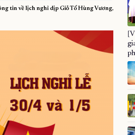
ng tin về lịch nghỉ dịp Giỗ Tổ Hùng Vương,
[V
gi
ph