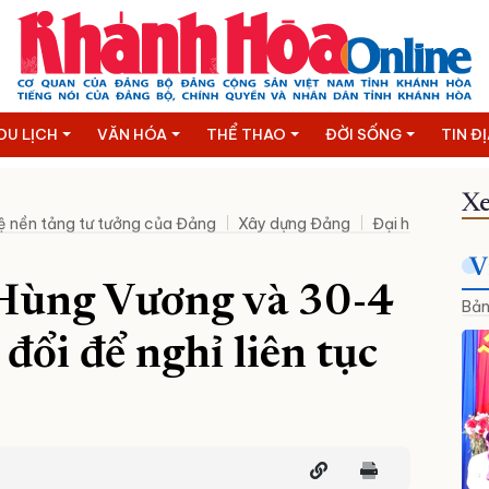
DU LỊCH
VĂN HÓA
THỂ THAO
ĐỜI SỐNG
TIN Đ
Xe
ệ nền tảng tư tưởng của Đảng
Xây dựng Đảng
Đại hội XIV của
V
Hùng Vương và 30-4
Bản
đổi để nghỉ liên tục