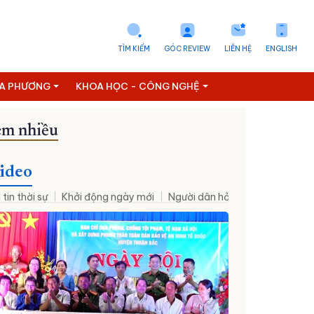
TÌM KIẾM
GÓC REVIEW
LIÊN HỆ
ENGLISH
ỊA PHƯƠNG
KHOA HỌC - CÔNG NGHỆ
m nhiều
 Đảng
Hoạt động lãnh đạo Trung ương
Đưa Nghị quyết của Đả
ideo
 tin thời sự
Khởi động ngày mới
Người dân hỏi – Cơ quan nhà nư