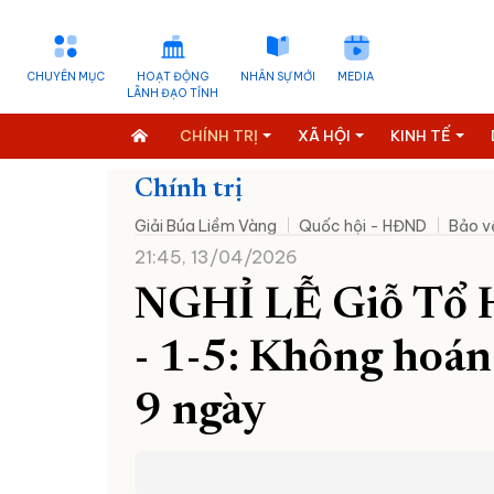
CHUYÊN MỤC
HOẠT ĐỘNG
NHÂN SỰ MỚI
MEDIA
LÃNH ĐẠO TỈNH
CHÍNH TRỊ
XÃ HỘI
KINH TẾ
Chính trị
Giải Búa Liềm Vàng
Quốc hội - HĐND
Bảo v
21:45, 13/04/2026
NGHỈ LỄ Giỗ Tổ 
- 1-5: Không hoán 
9 ngày