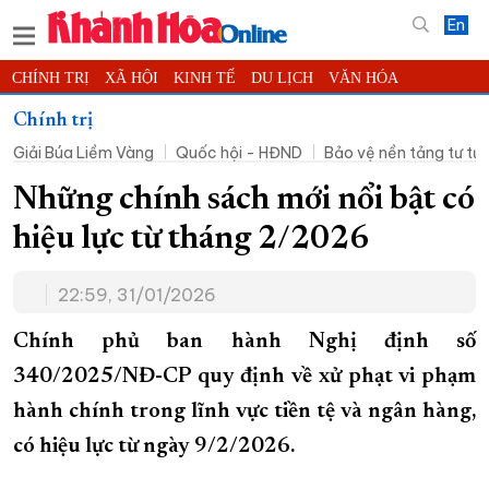
En
CHÍNH TRỊ
XÃ HỘI
KINH TẾ
DU LỊCH
VĂN HÓA
THỂ THAO
ĐỜI SỐNG
TIN ĐỊA PHƯƠNG
Chính trị
Giải Búa Liềm Vàng
Quốc hội - HĐND
Bảo vệ nền tảng tư t
KHOA HỌC - CÔNG NGHỆ
PHÁP LUẬT
BẠN ĐỌC
PHÓNG SỰ
THẾ GIỚI
MULTIMEDIA
VIDEO
ĐỌC BÁO ONLINE
Những chính sách mới nổi bật có
PODCAST
THÔNG TIN - QUẢNG CÁO
hiệu lực từ tháng 2/2026
QUY HOẠCH TỈNH KHÁNH HÒA
22:59, 31/01/2026
TRƯỜNG SA BIỂN ĐẢO QUÊ HƯƠNG
CHUNG TAY CẢI CÁCH HÀNH CHÍNH
Chính phủ ban hành Nghị định số
340/2025/NĐ-CP quy định về xử phạt vi phạm
XÂY DỰNG NÔNG THÔN MỚI
LỊCH CẮT ĐIỆN
hành chính trong lĩnh vực tiền tệ và ngân hàng,
TÀU - XE - MÁY BAY
có hiệu lực từ ngày 9/2/2026.
KỶ NIỆM 370 NĂM XÂY DỰNG VÀ PHÁT TRIỂN TỈNH KHÁNH HÒA
KHOẢNH KHẮC ĐẸP XỨ TRẦM