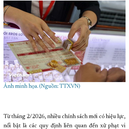
XÂY DỰNG KHÁNH HÒA TRỞ THÀNH THÀNH PHỐ TRỰC THUỘC 
ĐẠI HỘI ĐẢNG CÁC CẤP
TRANG CHỦ
VỀ BÁO KHÁNH HÒA
Ảnh minh họa. (Nguồn: TTXVN)
Từ tháng 2/2026, nhiều chính sách mới có hiệu lực,
nổi bật là các quy định liên quan đến xử phạt vi