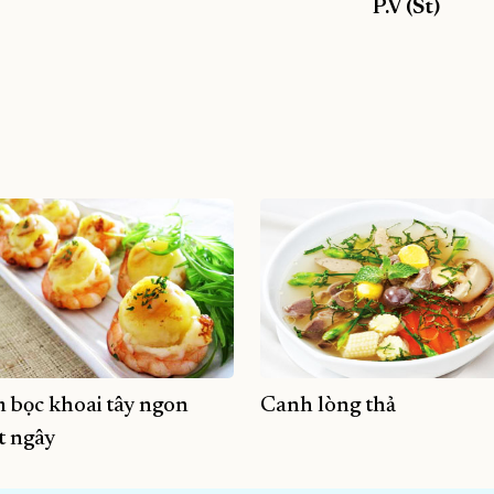
P.V (St)
 bọc khoai tây ngon
Canh lòng thả
t ngây