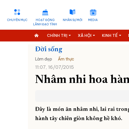
CHUYÊN MỤC
HOẠT ĐỘNG
NHÂN SỰ MỚI
MEDIA
LÃNH ĐẠO TỈNH
CHÍNH TRỊ
XÃ HỘI
KINH TẾ
Đời sống
Làm đẹp
Ẩm thực
11:07, 16/07/2015
Nhâm nhi hoa hành
Đây là món ăn nhâm nhi, lai rai tron
hành tây chiên giòn không hề khó.