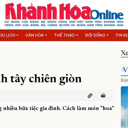
DU LỊCH
VĂN HÓA
THỂ THAO
ĐỜI SỐNG
TIN Đ
Xe
V
 tây chiên giòn
Bản
g nhiều bữa tiệc gia đình. Cách làm món "hoa"