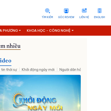
TÌM KIẾM
GÓC REVIEW
LIÊN HỆ
ENGLISH
ỊA PHƯƠNG
KHOA HỌC - CÔNG NGHỆ
m nhiều
ideo
 tin thời sự
Khởi động ngày mới
Người dân hỏi – Cơ quan nhà nư