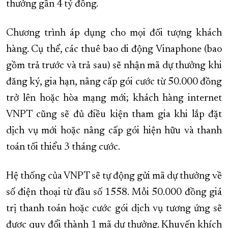
thưởng gần 4 tỷ đồng.
XÂY DỰNG KHÁNH HÒA TRỞ THÀNH THÀNH PHỐ TRỰC THUỘC 
Chương trình áp dụng cho mọi đối tượng khách
ĐẠI HỘI ĐẢNG CÁC CẤP
TRANG CHỦ
VỀ BÁO KHÁNH HÒA
hàng. Cụ thể, các thuê bao di động Vinaphone (bao
gồm trả trước và trả sau) sẽ nhận mã dự thưởng khi
đăng ký, gia hạn, nâng cấp gói cước từ 50.000 đồng
trở lên hoặc hòa mạng mới; khách hàng internet
VNPT cũng sẽ đủ điều kiện tham gia khi lắp đặt
dịch vụ mới hoặc nâng cấp gói hiện hữu và thanh
toán tối thiểu 3 tháng cước.
Hệ thống của VNPT sẽ tự động gửi mã dự thưởng về
số điện thoại từ đầu số 1558. Mỗi 50.000 đồng giá
trị thanh toán hoặc cước gói dịch vụ tương ứng sẽ
được quy đổi thành 1 mã dự thưởng. Khuyến khích