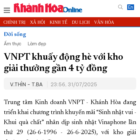
En
CHÍNH TRỊ
XÃ HỘI
KINH TẾ
DU LỊCH
VĂN HÓA
THỂ THAO
ĐỜI SỐNG
TIN ĐỊA PHƯƠNG
Đời sống
Ẩm thực
Làm đẹp
KHOA HỌC - CÔNG NGHỆ
PHÁP LUẬT
BẠN ĐỌC
PHÓNG SỰ
THẾ GIỚI
MULTIMEDIA
VIDEO
ĐỌC BÁO ONLINE
VNPT khuấy động hè với kho
PODCAST
THÔNG TIN - QUẢNG CÁO
giải thưởng gần 4 tỷ đồng
QUY HOẠCH TỈNH KHÁNH HÒA
V.THÌN - T.BA
23:56, 31/07/2025
TRƯỜNG SA BIỂN ĐẢO QUÊ HƯƠNG
CHUNG TAY CẢI CÁCH HÀNH CHÍNH
Trung tâm Kinh doanh VNPT - Khánh Hòa đang
XÂY DỰNG NÔNG THÔN MỚI
LỊCH CẮT ĐIỆN
triển khai chương trình khuyến mãi “Sinh nhật vui -
TÀU - XE - MÁY BAY
Khui quà chất” nhân dịp sinh nhật Vinaphone lần
KỶ NIỆM 370 NĂM XÂY DỰNG VÀ PHÁT TRIỂN TỈNH KHÁNH HÒA
thứ 29 (26-6-1996 - 26-6-2025), với kho giải
KHOẢNH KHẮC ĐẸP XỨ TRẦM