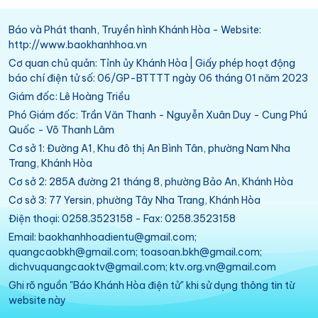
Báo và Phát thanh, Truyền hình Khánh Hòa - Website:
http://www.baokhanhhoa.vn
Cơ quan chủ quản: Tỉnh ủy Khánh Hòa | Giấy phép hoạt động
báo chí điện tử số: 06/GP-BTTTT ngày 06 tháng 01 năm 2023
Giám đốc: Lê Hoàng Triều
Phó Giám đốc: Trần Văn Thanh - Nguyễn Xuân Duy - Cung Phú
Quốc - Võ Thanh Lâm
Cơ sở 1: Đường A1, Khu đô thị An Bình Tân, phường Nam Nha
Trang, Khánh Hòa
Cơ sở 2: 285A đường 21 tháng 8, phường Bảo An, Khánh Hòa
Cơ sở 3: 77 Yersin, phường Tây Nha Trang, Khánh Hòa
Điện thoại: 0258.3523158 - Fax: 0258.3523158
Email: baokhanhhoadientu@gmail.com;
quangcaobkh@gmail.com; toasoan.bkh@gmail.com;
dichvuquangcaoktv@gmail.com; ktv.org.vn@gmail.com
Ghi rõ nguồn "Báo Khánh Hòa điện tử" khi sử dụng thông tin từ
website này