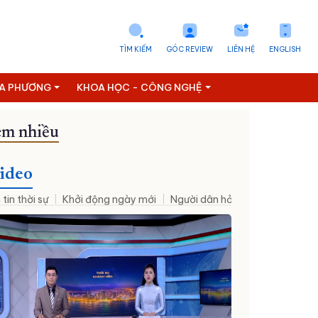
TÌM KIẾM
GÓC REVIEW
LIÊN HỆ
ENGLISH
ỊA PHƯƠNG
KHOA HỌC - CÔNG NGHỆ
m nhiều
ideo
 tin thời sự
Khởi động ngày mới
Người dân hỏi – Cơ quan nhà nư