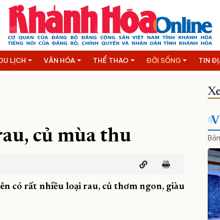
DU LỊCH
VĂN HÓA
THỂ THAO
ĐỜI SỐNG
TIN Đ
Xe
V
rau, củ mùa thu
Bản
ên có rất nhiều loại rau, củ thơm ngon, giàu