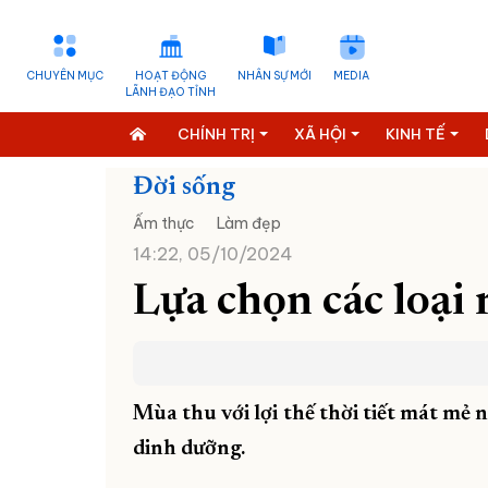
CHUYÊN MỤC
HOẠT ĐỘNG
NHÂN SỰ MỚI
MEDIA
LÃNH ĐẠO TỈNH
CHÍNH TRỊ
XÃ HỘI
KINH TẾ
Đời sống
Ẩm thực
Làm đẹp
14:22, 05/10/2024
Lựa chọn các loại 
Mùa thu với lợi thế thời tiết mát mẻ n
dinh dưỡng.