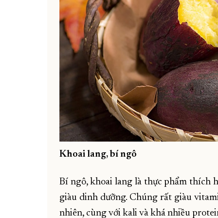
Khoai lang, bí ngô
Bí ngô, khoai lang là thực phẩm thích 
giàu dinh dưỡng. Chúng rất giàu vitami
nhiên, cùng với kali và khá nhiều protei