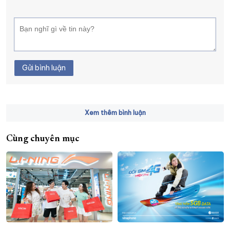
Gửi bình luận
Xem thêm bình luận
Cùng chuyên mục