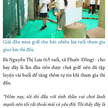
Giải đấu mini-golf thu hút nhiều lứa tuổi tham gia
giao lưu thi đấu.
Bà Nguyễn Thị Lưu (65 tuổi, xã Phước Đồng) - cho
hay đây là lần đầu tiên được chơi golf nên đã tập
luyện vài buổi để tăng thêm tự tin khi tham gia thi
đấu.
"Hôm nay, tôi thi đấu với tinh thần vui chơi lành
mạnh nên tôi rất thoải mái và yêu đời. Tôi thấy đây là