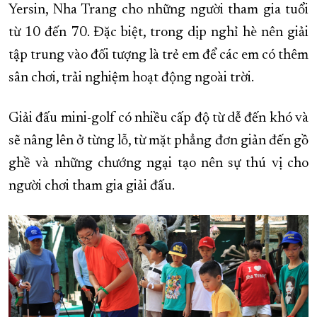
Yersin, Nha Trang cho những người tham gia tuổi
XÂY DỰNG KHÁNH HÒA TRỞ THÀNH THÀNH PHỐ TRỰC THUỘC 
từ 10 đến 70. Đặc biệt, trong dịp nghỉ hè nên giải
ĐẠI HỘI ĐẢNG CÁC CẤP
TRANG CHỦ
VỀ BÁO KHÁNH HÒA
tập trung vào đối tượng là trẻ em để các em có thêm
sân chơi, trải nghiệm hoạt động ngoài trời.
Giải đấu mini-golf có nhiều cấp độ từ dễ đến khó và
sẽ nâng lên ở từng lỗ, từ mặt phẳng đơn giản đến gồ
ghề và những chướng ngại tạo nên sự thú vị cho
người chơi tham gia giải đấu.